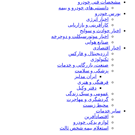
مشخصات فنی خودرو
دانستنی‌های خودرو و بیمه
بورس خودرو
اخبار انرژی
کارآفرینی و بازاریابی
اخبار حوادث و سوانح
اخبار موتورسیکلت و دوچرخه
صنایع هوایی
اخبار اقتصادی
ارزدیجیتال و فارکس
تکنولوژی
صنعت، بازرگانی و خدمات
پزشکی و سلامت
ایران مدلبز
فرهنگی و هنری
دفتر وکیل
عمومی و سبک زندگی
گردشگری و مهاجرت
محیط زیست
سایر خدمات
اقتصادآفرین
لوازم یدکی خودرو
استعلام بیمه شخص ثالث