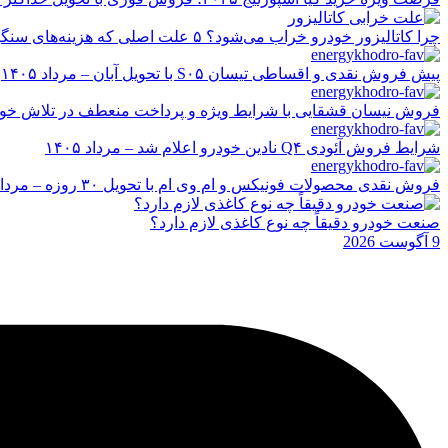
چرا کاتالیزور خودرو خراب می‌شود؟ ۵ علت اصلی که هزینه‌های سنگین ایجاد می‌کند
پیش فروش نقدی و اقساطی تیسان S۰۵ با تحویل آبان – مرداد ۱۴۰۵
فروش نیسان قشقایی با شرایط ویژه و پرداخت منعطف در تلاش خودرو ایر
شرایط فروش آئودی Q۴ نادین خودرو اعلام شد – مرداد ۱۴۰۵
فروش نقدی محصولات فونیکس و ام وی ام با تحویل ۳۰ روزه – مرداد ۱۴۰۵
صنعت خودرو دقیقاً چه نوع کاغذی لازم دارد؟
9 آگوست 2026