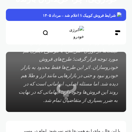
شدند؟
شرایط فروش کوییک S اعلام شد – مرداد ۱۴۰۵
اکوایران
3 ماه قبل
کمتر از 1 دقیقه
95,0 بازدیدها
0 دیدگاه
3 ماه قبل
بازار خودرو در هفته‌های اخیر، جدا از افزایش
قیمت‌ها در دوران آتش‌بس، با موضوع دیگری هم
مورد توجه قرار گرفت؛ طرح‌های فروش
خودروسازان. اثر این طرح‌ها فقط محدود به بازار
پ
خودرو نبود و حتی در بازارهایی مانند ارز و طلا هم
دیده شد. اما مسئله اصلی، ابهاماتی است که در
روند این فروش‌ها وجود دارد؛ ابهاماتی که در نهایت
به ضرر بسیاری از متقاضیان تمام شد.
با این حال، ماجرا به همین‌جا ختم نمی‌شود. ابهام در مسیر