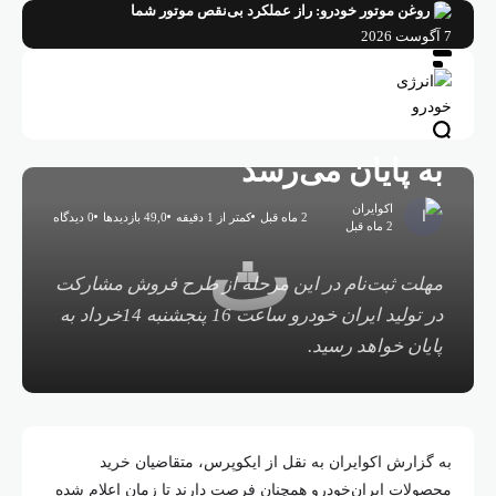
فتن
روغن موتور خودرو: راز عملکرد بی‌نقص موتور شما
خانه
کارخانجات و صنعت خودروسازی
ه
7 آگوست 2026
ثبت‌نام در طرح مشارکت در
حتوا
تولید ایران‌خودرو در این تاریخ
به پایان می‌رسد
اکوایران
2 ماه قبل
کمتر از 1 دقیقه
49,0 بازدیدها
0 دیدگاه
2 ماه قبل
ث
مهلت ثبت‌نام در این مرحله از طرح فروش مشارکت
در تولید ایران خودرو ساعت 16 پنجشنبه 14خرداد به
پایان خواهد رسید.
به گزارش اکوایران به نقل از ایکوپرس، متقاضیان خرید
محصولات ایران‌خودرو همچنان فرصت دارند تا زمان اعلام شده