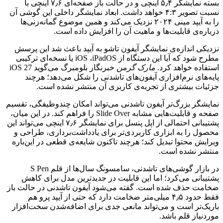
بسته نمایشگر ۵٫۴ اینچی و در حالت باز صفحه‌ای ۷٫۶ اینچی با
نسبت تصویر ۴:۳ خواهد داشت. ابعاد نمایشگر داخلی این گوشی آن
را به آیپد مینی ۲۰۲۴ نزدیک می‌کند و همین موضوع گمانه‌زنی‌ها
درباره‌ی قابلیت‌ها و ماهیت آن را افزایش داده است.
نزدیکی اندازه‌ی نمایشگر آیفون تاشو به آیپد باعث شد این پرسش
مطرح شود که آیا این دستگاه از iOS ،iPadOS یا نسخه‌ای ترکیبی
استفاده خواهد کرد.
مارک گرمن
خبرنگار بلومبرگ می‌گوید iOS 27
پایه‌های نرم‌افزاری آیفون‌های تاشدنی را شکل می‌دهد؛ هرچند
جزئیات بیشتری از تجربه‌ی کاربری آن منتشر نشده است.
نمایشگر بزرگ‌تر آیفون تاشدنی می‌تواند امکان چندوظیفگی، تقسیم
صفحه و قابلیت‌هایی مشابه Slide Over را فراهم کند. در این میان،
پشتیبانی احتمالی از اپل پنسل برای نمایشگر ۷٫۶ اینچی می‌تواند این
محصول را به ابزاری کاربردی‌تر برای یادداشت‌برداری، طراحی و
ویرایش محتوا تبدیل کند؛ هرچند تاکنون شایعه‌ی قطعی در این‌باره
منتشر نشده است.
در بازار گوشی‌های تاشدنی، سامسونگ سال‌ها از قلم S Pen
پشتیبانی می‌کرد؛ اما این قابلیت در جدیدترین مدل برای کاهش
ضخامت حذف شده است. گفته می‌شود آیفون تاشدنی در حالت باز
فقط حدود ۴٫۵ میلی‌متر ضخامت دارد که حتی از آیپد پرو هم
باریک‌تر است و می‌تواند مانعی جدی برای اضافه‌شدن سخت‌افزار
موردنیاز قلم باشد.