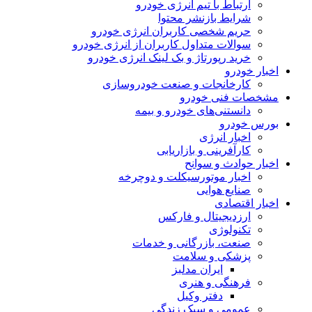
ارتباط با تیم انرژی خودرو
شرایط بازنشر محتوا
حریم شخصی کاربران انرژی خودرو
سوالات متداول کاربران از انرژی خودرو
خرید رپورتاژ و بک لینک انرژی خودرو
اخبار خودرو
کارخانجات و صنعت خودروسازی
مشخصات فنی خودرو
دانستنی‌های خودرو و بیمه
بورس خودرو
اخبار انرژی
کارآفرینی و بازاریابی
اخبار حوادث و سوانح
اخبار موتورسیکلت و دوچرخه
صنایع هوایی
اخبار اقتصادی
ارزدیجیتال و فارکس
تکنولوژی
صنعت، بازرگانی و خدمات
پزشکی و سلامت
ایران مدلبز
فرهنگی و هنری
دفتر وکیل
عمومی و سبک زندگی