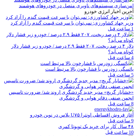
امن‌سازی سیستم‌های ناوبری متصل در خودروهای هوشمند
آخرین اخبار انرژی خودرو
وزیر جهاد کشاورزی: نمی‌توان با سرعت قیمت گندم را آزاد کرد
1 ساعت قبل
دلار ۴ درصد ریخت، ۲۰۷ فقط ۲.۹ درصد / خودرو زیر فشار دلار
کوتاه می‌آید؟
4 ساعت قبل
یائسگی زودرس با فشارخون بالا مرتبط است
5 ساعت قبل
«خشایار گریچ» مدیر جدید گردشگری اروند شد/ ضرورت تاسیس
انجمن صنفی دفاتر هوایی و گردشگری
8 ساعت قبل
آغاز فروش اقساطی اونترا U۷۵ پلاس در نوین خودرو
9 ساعت قبل
۴۸ سال کار برای خرید یک تویوتا کمری
10 ساعت قبل