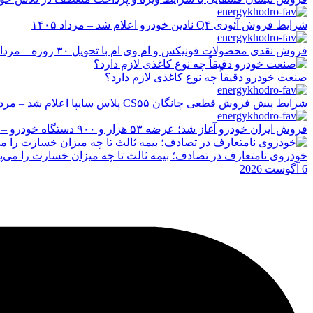
شرایط فروش آئودی Q۴ نادین خودرو اعلام شد – مرداد ۱۴۰۵
فروش نقدی محصولات فونیکس و ام وی ام با تحویل ۳۰ روزه – مرداد ۱۴۰۵
صنعت خودرو دقیقاً چه نوع کاغذی لازم دارد؟
شرایط پیش فروش قطعی چانگان CS۵۵ پلاس سایپا اعلام شد – مرداد ۱۴۰۵
فروش ایران خودرو آغاز شد؛ عرضه ۵۳ هزار و ۹۰۰ دستگاه خودرو – مرداد ۱۴۰۵
خودروی نامتعارف در تصادف؛ بیمه ثالث تا چه میزان خسارت را می‌پ
6 آگوست 2026