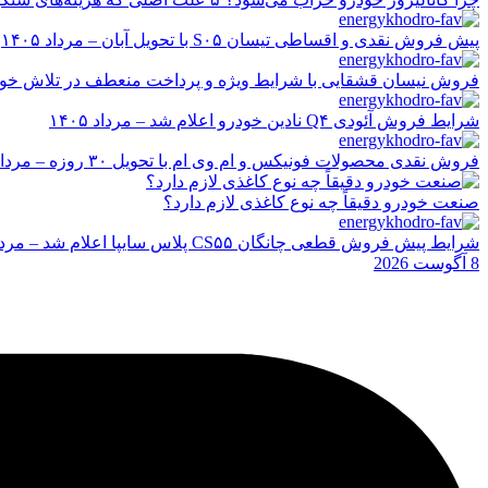
پیش فروش نقدی و اقساطی تیسان S۰۵ با تحویل آبان – مرداد ۱۴۰۵
فروش نیسان قشقایی با شرایط ویژه و پرداخت منعطف در تلاش خودرو ایر
شرایط فروش آئودی Q۴ نادین خودرو اعلام شد – مرداد ۱۴۰۵
فروش نقدی محصولات فونیکس و ام وی ام با تحویل ۳۰ روزه – مرداد ۱۴۰۵
صنعت خودرو دقیقاً چه نوع کاغذی لازم دارد؟
شرایط پیش فروش قطعی چانگان CS۵۵ پلاس سایپا اعلام شد – مرداد ۱۴۰۵
8 آگوست 2026