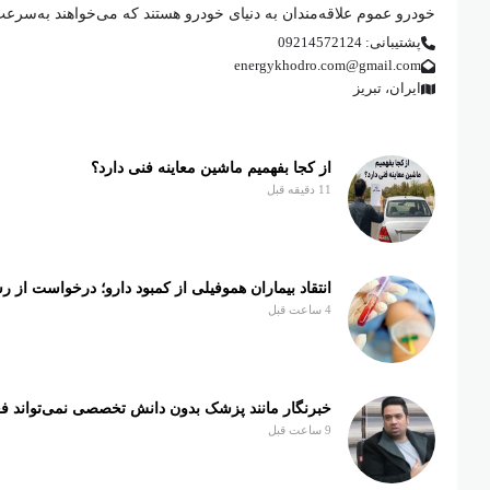
خودرو عموم علاقه‌مندان به دنیای خودرو هستند که می‌خواهند به‌سرع
پشتیبانی: 09214572124
energykhodro.com@gmail.com
ایران، تبریز
از کجا بفهمیم ماشین معاینه فنی دارد؟
11 دقیقه قبل
انتقاد بیماران هموفیلی از کمبود دارو؛ درخواست از رس
4 ساعت قبل
خبرنگار مانند پزشک بدون دانش تخصصی نمی‌تواند فع
9 ساعت قبل