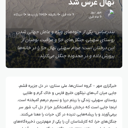
نهال غرس شد
مهر نیوز
9 ماه قبل
6 دقیقه
164,0 بازدیدها
0 دیدگاه
9 ماه قبل
بندرعباس- یکی از جلوه‌های ویژه و عامل جهانی شدن
روستای سهیلی، جنگل‌های حَرّا و مراقبت بومیان از
این درختان است؛ مردم سهیلی نهال حرّا را در خانه‌ها
پرورش داده و در محدوده جنگل می‌کارند.
خبرگزاری مهر – گروه استان‌ها، علی ستاری: در دل جزیره قشم،
جایی میان آب‌های نیلگون خلیج فارس و خاک گرم و طلایی
روستای سهیلی، زندگی با ریتم دریا و نسیم درهم آمیخته است.
اینجا جایی است که درختان شگفت‌انگیز
حرا
از دل آب شور سر
برمی‌آورند و با ریشه‌هایی تنیده در گل، حیات را معنا می‌کنند.
جنگل‌های
حرا
، که کارشناسان آن را یکی از مهم‌ترین ذخیره‌گاه‌های