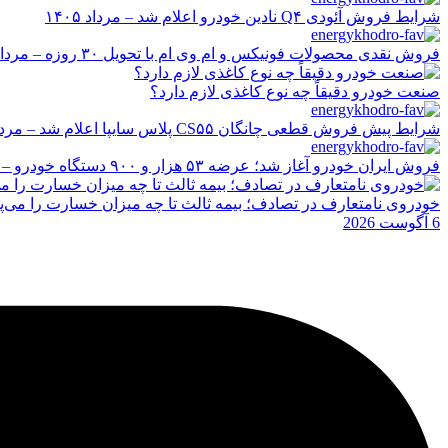
شرایط فروش آئودی Q۴ نادین خودرو اعلام شد – مرداد ۱۴۰۵
فروش نقدی محصولات فونیکس و ام وی ام با تحویل ۳۰ روزه – مرداد ۱۴۰۵
صنعت خودرو دقیقاً چه نوع کاغذی لازم دارد؟
شرایط پیش فروش قطعی چانگان CS۵۵ پلاس سایپا اعلام شد – مرداد ۱۴۰۵
فروش ایران خودرو آغاز شد؛ عرضه ۵۳ هزار و ۹۰۰ دستگاه خودرو – مرداد ۱۴۰۵
خودروی نامتعارف در تصادف؛ بیمه ثالث تا چه میزان خسارت را می‌پ
6 آگوست 2026