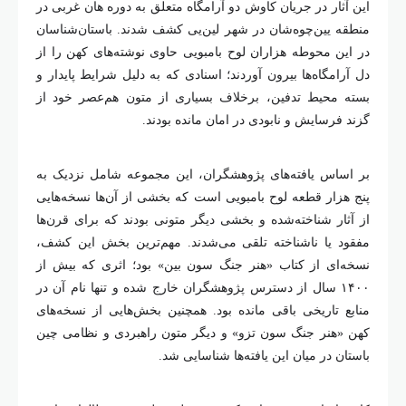
این آثار در جریان کاوش دو آرامگاه متعلق به دوره هان غربی در
منطقه یین‌چوه‌شان در شهر لین‌یی کشف شدند. باستان‌شناسان
در این محوطه هزاران لوح بامبویی حاوی نوشته‌های کهن را از
دل آرامگاه‌ها بیرون آوردند؛ اسنادی که به دلیل شرایط پایدار و
بسته محیط تدفین، برخلاف بسیاری از متون هم‌عصر خود از
گزند فرسایش و نابودی در امان مانده بودند.
بر اساس یافته‌های پژوهشگران، این مجموعه شامل نزدیک به
پنج هزار قطعه لوح بامبویی است که بخشی از آن‌ها نسخه‌هایی
از آثار شناخته‌شده و بخشی دیگر متونی بودند که برای قرن‌ها
مفقود یا ناشناخته تلقی می‌شدند. مهم‌ترین بخش این کشف،
نسخه‌ای از کتاب «هنر جنگ سون بین» بود؛ اثری که بیش از
۱۴۰۰ سال از دسترس پژوهشگران خارج شده و تنها نام آن در
منابع تاریخی باقی مانده بود. همچنین بخش‌هایی از نسخه‌های
کهن «هنر جنگ سون تزو» و دیگر متون راهبردی و نظامی چین
باستان در میان این یافته‌ها شناسایی شد.