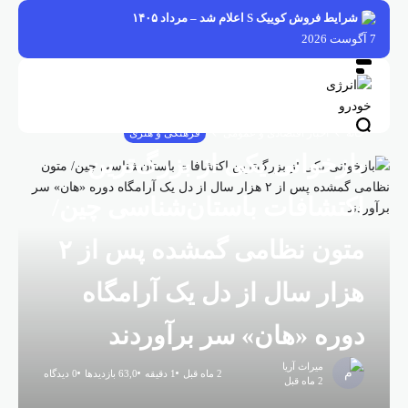
فتن
شرایط فروش کوییک S اعلام شد – مرداد ۱۴۰۵
ه
7 آگوست 2026
حتوا
خانه
اخبار اقتصادی و عمومی
فرهنگی و هنری
بازخوانی یکی از بزرگ‌ترین
اکتشافات باستان‌شناسی چین/
متون نظامی گمشده پس از ۲
هزار سال از دل یک آرامگاه
دوره «هان» سر برآوردند
میراث آریا
2 ماه قبل
1 دقیقه
63,0 بازدیدها
0 دیدگاه
2 ماه قبل