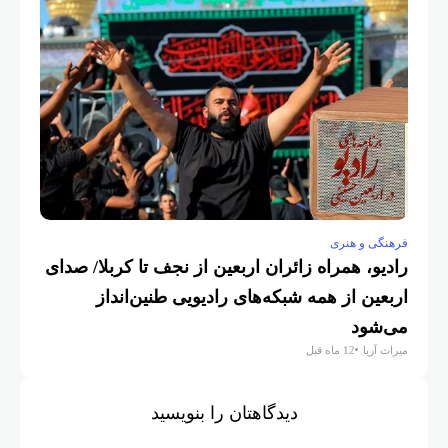
فرهنگی و هنری
فرهن
رادیو، همراه زائران اربعین از نجف تا کربلا/ صدای
برر
اربعین از همه شبکه‌های رادیویی طنین‌انداز
ستا
مهر ن
می‌شود
میراث آریا
12 ماه قبل
دیدگاهتان را بنویسید