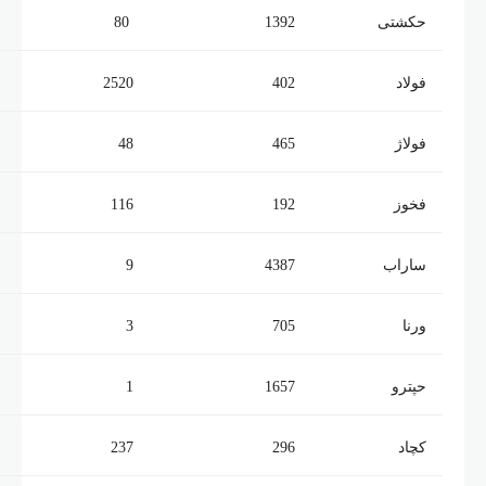
حکشتی‌
1392
80
فولاد
402
2520
فولاژ
465
48
فخوز
192
116
ساراب
4387
9
ورنا
705
3
حپترو
1657
1
کچاد
296
237