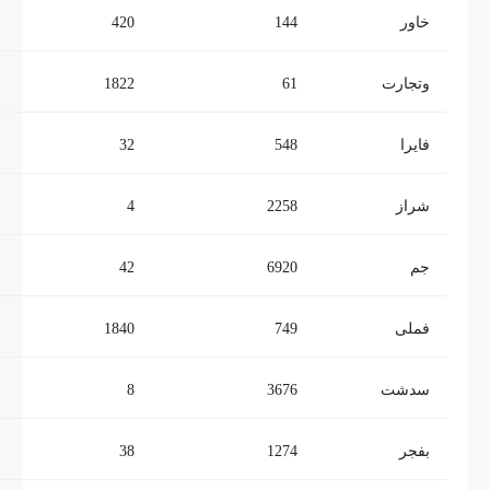
خاور
144
420
وتجارت
61
1822
فایرا
548
32
شراز
2258
4
جم
6920
42
فملی
749
1840
سدشت
3676
8
بفجر
1274
38