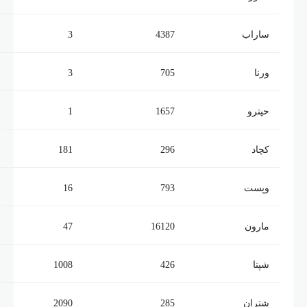
ساراب
4387
3
ورنا
705
3
حپترو
1657
1
کچاد
296
181
وپست
793
16
مارون
16120
47
شپنا
426
1008
شتران
285
2090