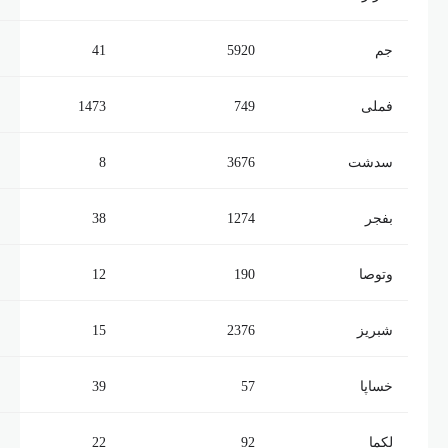
جم
5920
41
فملی
749
1473
سدشت
3676
8
بفجر
1274
38
وتوصا
190
12
شبریز
2376
15
خساپا
57
39
لکما
92
22