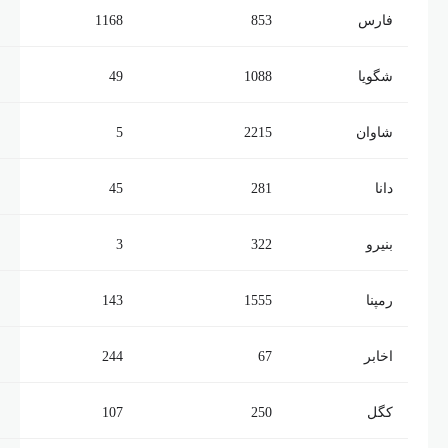
فارس
853
1168
شگویا
1088
49
شاوان
2215
5
دانا
281
45
بنیرو
322
3
رمپنا
1555
143
اخابر
67
244
کگل
250
107