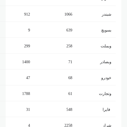
شبندر
1066
912
بسویچ
639
9
وبملت
258
299
وبصادر
71
1400
خودرو
68
47
وتجارت
61
1788
فایرا
548
31
شراز
2258
4