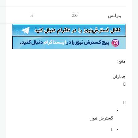
بترانس
323
3
نبع:
ماران
گسترش نیوز