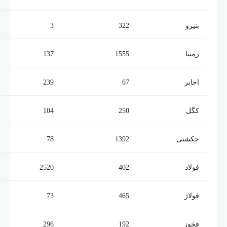
بنیرو
322
3
رمپنا
1555
137
اخابر
67
239
کگل
250
104
حکشتی‌
1392
78
فولاد
402
2520
فولاژ
465
73
فخوز
192
296