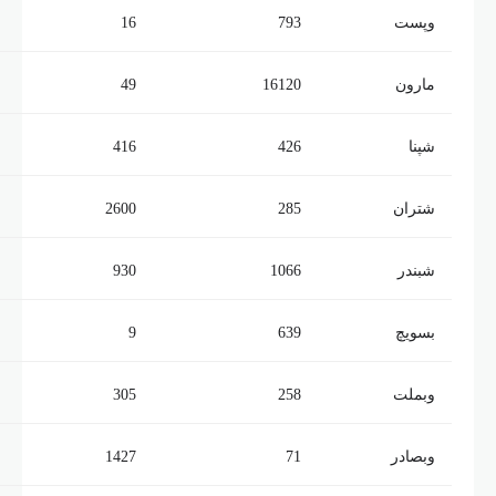
وپست
793
16
مارون
16120
49
شپنا
426
416
شتران
285
2600
شبندر
1066
930
بسویچ
639
9
وبملت
258
305
وبصادر
71
1427