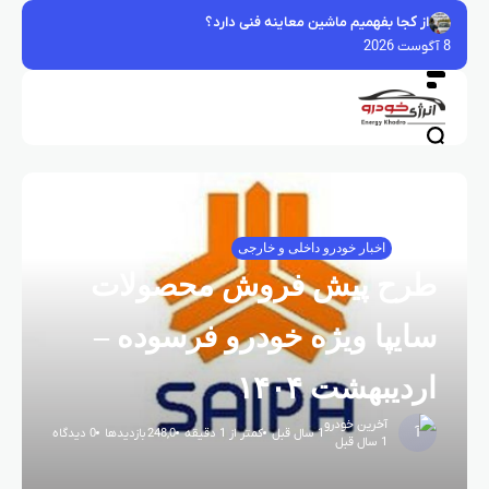
فتن
از کجا بفهمیم ماشین معاینه فنی دارد؟
ه
8 آگوست 2026
حتوا
خانه
اخبار خودرو داخلی و خارجی
طرح پیش فروش محصولات
سایپا ویژه خودرو فرسوده –
اردیبهشت ۱۴۰۴
آخرین خودرو
1 سال قبل
کمتر از 1 دقیقه
248,0 بازدیدها
0 دیدگاه
1 سال قبل