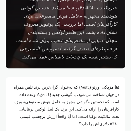
خیره‌کننده ۵۳۸۰ دلار، ادعا می‌کند نخستین گوشی
هوشمند مجهز به «عامل هوش مصنوعی» برای
کارآفرینان است. اما بررسی یک یوتیوبر معروف
نشان داده پشت این ظاهر لوکس و بسته‌بندی
مجلل، دنیایی از تناقض‌های عجیب پنهان شده است.
از اسپیکرهای ضعیف گرفته تا سرویس کانسیرجی
که بیشتر شبیه یک چت‌بات ناشناس عمل می‌کند.
تینا مزدکی_
ورتو (Vertu) که به‌عنوان گران‌ترین برند تلفن همراه
در جهان شناخته می‌شود، با گوشی جدید Agent Q وعده داده
است که نخستین «گوشی مجهز به عامل هوش مصنوعی» ویژه
کارآفرینان را ارائه می‌کند. این برند یک لیبل لوکس بریتانیایی
تحت مالکیت نوکیا است؛ اما آیا واقعاً ارزش برچسب قیمتی
۵۳۸۰ دلاری‌اش را دارد؟