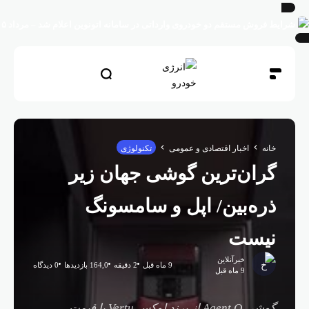
رایط فروش مستقم دو خودروی وارداتی در سامانه اتونوین اعلام شد – مرداد ۱۴۰۵
خانه
اخبار اقتصادی و عمومی
تکنولوژی
گران‌ترین گوشی جهان زیر
ذره‌بین/ اپل و سامسونگ
نیست
خبرآنلاین
9 ماه قبل
2 دقیقه
164,0 بازدیدها
0 دیدگاه
9 ماه قبل
گوشی Agent Q از برند لوکس Vertu با قیمت