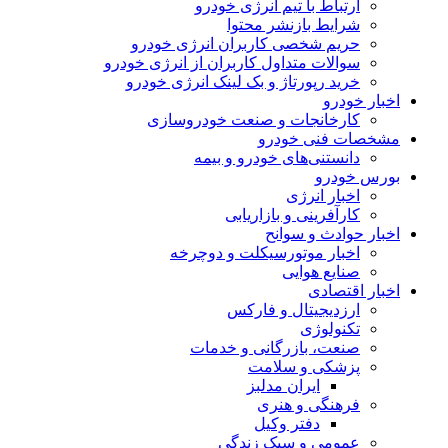
ارتباط با تیم انرژی خودرو
شرایط بازنشر محتوا
حریم شخصی کاربران انرژی خودرو
سوالات متداول کاربران از انرژی خودرو
خرید رپورتاژ و بک لینک انرژی خودرو
اخبار خودرو
کارخانجات و صنعت خودروسازی
مشخصات فنی خودرو
دانستنی‌های خودرو و بیمه
بورس خودرو
اخبار انرژی
کارآفرینی و بازاریابی
اخبار حوادث و سوانح
اخبار موتورسیکلت و دوچرخه
صنایع هوایی
اخبار اقتصادی
ارزدیجیتال و فارکس
تکنولوژی
صنعت، بازرگانی و خدمات
پزشکی و سلامت
ایران مدلبز
فرهنگی و هنری
دفتر وکیل
عمومی و سبک زندگی