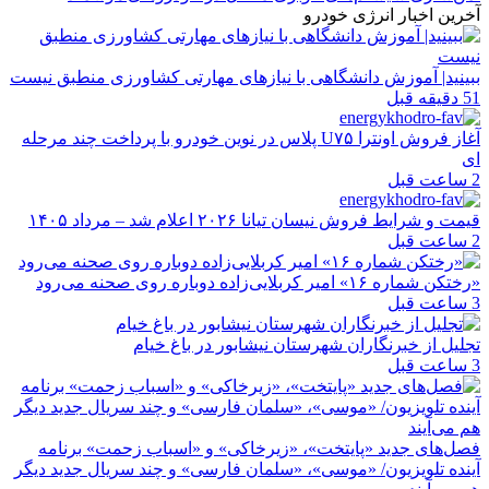
آخرین اخبار انرژی خودرو
ببینید| آموزش دانشگاهی با نیازهای مهارتی کشاورزی منطبق نیست
51 دقیقه قبل
آغاز فروش اونترا U۷۵ پلاس در نوین خودرو با پرداخت چند مرحله
ای
2 ساعت قبل
قیمت و شرایط فروش نیسان تیانا ۲۰۲۶ اعلام شد – مرداد ۱۴۰۵
2 ساعت قبل
«رختکن شماره ۱۶» امیر کربلایی‌زاده دوباره روی صحنه می‌رود
3 ساعت قبل
تجلیل از خبرنگاران شهرستان نیشابور در باغ خیام
3 ساعت قبل
فصل‌های جدید «پایتخت»، «زیرخاکی» و «اسباب زحمت» برنامه
آینده تلویزیون/ «موسی»، «سلمان فارسی» و چند سریال جدید دیگر