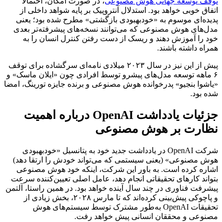
توقف توسعه جهانی هوش مصنوعی
، در صورت امکان، احتمالاً
اتفاق خوبی خواهد بود. استدلال آنتروپیک بر پایه شواهد داخلی از
پدیده‌ای موسوم به «خودبهبودی بازگشتی» مطرح شده بود؛ یعنی
مدل‌های هوش مصنوعی که می‌توانند نسخه‌های پیشرفته‌تر بعدی
خود را آموزش دهند و ریسک از دست رفتن کنترل انسان را به
همراه داشته باشند.
پیش از این نیز در سال ۲۰۲۳ میلادی نامه‌ای سرگشاده برای توقف
۶ ماهه توسعه مدل‌های پیشرو توسط افرادی چون «ایلان ماسک» و
«یاشوا بنجیو» پدرخوانده هوش مصنوعی و برنده جایزه تورینگ، امضا
شده بود.
جزئیات یادداشت OpenAI درباره اهمیت
نظارت بر هوش مصنوعی
شرکت OpenAI در یادداشت جدید خود به پتانسیل «خودبهبودی
هوش مصنوعی» (یعنی سیستمی که می‌تواند خودش را ارتقا دهد)
اشاره کرده است. به باور این شرکت، اینکه خود هوش مصنوعی
بتواند کارهای تحقیقاتی‌ انجام دهد، عامل اصلی تعیین‌کننده سرعت
پیشرفت فناوری در چند سال آینده خواهد بود. در همین راستا، آلتمن
و پاچوکی پیش‌بینی کرده‌اند که تا مارس ۲۰۲۸، بخش زیادی از
تحقیقات OpenAI به‌طور مشترک توسط سیستم‌های هوش
مصنوعی و محققان انسانی پیش خواهد رفت.