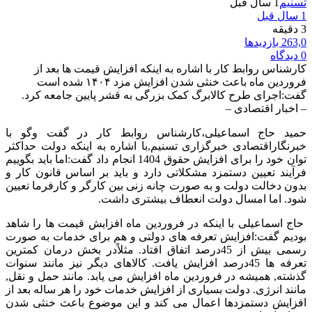
تسنیم
1 سال قبل
1 سال قبل
3 دقیقه
263,0 بازدیدها
0 دیدگاه
کارشناس روابط کار با اشاره به اینکه افزایش قیمت ها بعد از
فروردین ماه باعث خنثی شدن افزایش مزد ۱۴۰۴ شده است
گفت:اجرای طرح کالابرگ کمک بزرگی به قشر پایین جامعه کرد.
– اخبار اقتصادی –
حمید حاج اسماعیلی،کارشناس روابط کار در گفت وگو با
خبرنگاراقتصادی خبرگزاری تسنیم,با اشاره به اینکه دولت حداکثر
توان خود را برای افزایش حقوق 1404 انجام داد گفت:اما باید بگوییم
فرآیند تعیین دستمزد مشکلاتی دارد و باید بر اساس قانون کار و
بدون دخالت دولت و به صورت چانه زنی بین کارگر و کارفرما تعیین
شود. اما امسال دولت انعطاف بیشتری داشت.
حاج اسماعیلی با اینکه در فروردین ماه افزایش قیمت ها را شاهد
بودیم گفت:افزایش تعرفه های دولتی و هم برای خدمات به صورت
رسمی بیش از 45درصد اتفاق افتاد. مثلاً‌در بخش درمان کمترین
تعرفه ها 45درصد افزایش یافت. کالاهای دیگر نیز مانند سنوات
گذشته, همیشه در فروردین ماه افزایش می یابد. مانند حمل و نقل,
مانند انرژی. دولت بسیاری از افزایش خدمات خود را هر ساله بعد از
افزایش دستمزدها اعمال می کند و این موضوع باعث خنثی شدن