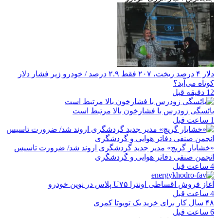
دلار ۴ درصد ریخت، ۲۰۷ فقط ۲.۹ درصد / خودرو زیر فشار دلار
کوتاه می‌آید؟
12 دقیقه قبل
یائسگی زودرس با فشارخون بالا مرتبط است
1 ساعت قبل
«خشایار گریچ» مدیر جدید گردشگری اروند شد/ ضرورت تاسیس
انجمن صنفی دفاتر هوایی و گردشگری
4 ساعت قبل
آغاز فروش اقساطی اونترا U۷۵ پلاس در نوین خودرو
4 ساعت قبل
۴۸ سال کار برای خرید یک تویوتا کمری
6 ساعت قبل