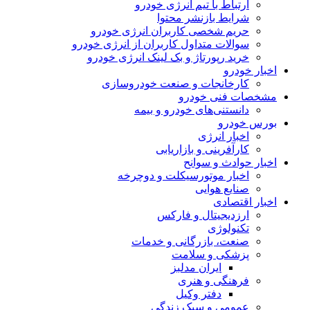
ارتباط با تیم انرژی خودرو
شرایط بازنشر محتوا
حریم شخصی کاربران انرژی خودرو
سوالات متداول کاربران از انرژی خودرو
خرید رپورتاژ و بک لینک انرژی خودرو
اخبار خودرو
کارخانجات و صنعت خودروسازی
مشخصات فنی خودرو
دانستنی‌های خودرو و بیمه
بورس خودرو
اخبار انرژی
کارآفرینی و بازاریابی
اخبار حوادث و سوانح
اخبار موتورسیکلت و دوچرخه
صنایع هوایی
اخبار اقتصادی
ارزدیجیتال و فارکس
تکنولوژی
صنعت، بازرگانی و خدمات
پزشکی و سلامت
ایران مدلبز
فرهنگی و هنری
دفتر وکیل
عمومی و سبک زندگی