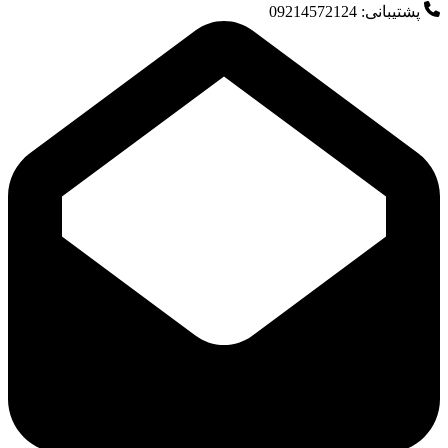
پشتیبانی: 09214572124