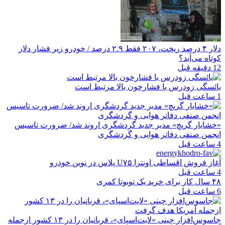
دلار ۴ درصد ریخت، ۲۰۷ فقط ۲.۹ درصد / خودرو زیر فشار دلار
کوتاه می‌آید؟
12 دقیقه قبل
یائسگی زودرس با فشارخون بالا مرتبط است
1 ساعت قبل
«خشایار گریچ» مدیر جدید گردشگری اروند شد/ ضرورت تاسیس
انجمن صنفی دفاتر هوایی و گردشگری
4 ساعت قبل
آغاز فروش اقساطی اونترا U۷۵ پلاس در نوین خودرو
4 ساعت قبل
۴۸ سال کار برای خرید یک تویوتا کمری
6 ساعت قبل
جاسوس‌افزار چینی «لایت‌اسپای»، قربانیان را در ۱۳ کشور ازجمله