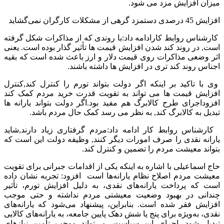
میزان افزایش مزد می شود.
افزایش 45 درصدی دستمزد گرهی از مشکلات کارگران نمی‌گشاید
کارشناس روابط کارادامه داد:با روندی که از مذاکرات شکل گرفته
است, در روند کند شدن افزایش قیمت ها تأثیر گذار بوده است. یعنی
اثر وضعی مذاکرات روی قیمت دلار و ارز باعث شده است که بقیه
اجناس روند کند تری در افزایش ها داشته باشند.
وی با تاکید بر اینکه اگر دولت بتواند تورم را کنترل کند,‌کنترل
افزایش قیمت ها می تواند به تقویت قدرت خرید مردم کمک کند
افزوداجرای طرح کالابرگ هم مفید بود.اگر دولت بتواند یارانه ها
تبدیل به کالابرگ کند, به نظر می رسد کمک حال مردم باشد.
کارشناس روابط کار ادامه داد:مردم گرفتاری زیاد دارند,شاید
یارانه نقدی را صرف امورات دیگر کنند, وظیفه دولت این است که
بتواند معیشت مردم را تضمین و کنترل کند.
حاج اسماعیلی با اشاره به اینکه یکی از اقدامات جبرانی برای تقویت
معیشت مردم اصلاح نظام یارانه‌ها است افزود: تجربه نشان داده
است که پرداخت یارانه‌های نقدی، به دلیل افزایش تورم، تأثیر
چندانی در بهبود وضعیت معیشتی مردم نداشته و حتی موجب
افزایش فقر شده است. بنابراین، پیشنهاد می‌شود که یارانه‌های
نقدی، به‌ویژه برای پنج یا شش دهک پایین جامعه، به یارانه‌های کالایی
تبدیل شود. اجرای این سیاست، می‌تواند موجب تأمین نیازهای