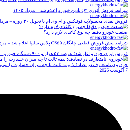
شرایط فروش آئودی Q۴ نادین خودرو اعلام شد – مرداد ۱۴۰۵
فروش نقدی محصولات فونیکس و ام وی ام با تحویل ۳۰ روزه – مرداد ۱۴۰۵
صنعت خودرو دقیقاً چه نوع کاغذی لازم دارد؟
شرایط پیش فروش قطعی چانگان CS۵۵ پلاس سایپا اعلام شد – مرداد ۱۴۰۵
فروش ایران خودرو آغاز شد؛ عرضه ۵۳ هزار و ۹۰۰ دستگاه خودرو – مرداد ۱۴۰۵
خودروی نامتعارف در تصادف؛ بیمه ثالث تا چه میزان خسارت را می‌پ
7 آگوست 2026