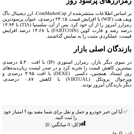
رمزارزهای پرسود روز
بر اساس اطلاعات منتشرشده از CoinMarketCap، ارز دیجیتال داگ
ویف هت (WIF) با افزایش قیمت ۲۴.۱۵ درصدی، عنوان پرسودترین
رمزارز امروز را از آن خود کرد. پس از آن، سلستیا (TIA) با ۱۴.۹۴
درصد رشد و فارت کوین (FARTCOIN) با ۱۴.۶۸ درصد افزایش
قیمت، عملکردی مثبت را به نمایش گذاشتند.
بازندگان اصلی بازار
در سوی دیگر بازار، رمزارز استوری (IP) با افت ۵.۴۰ درصدی
بیشترین کاهش قیمت را تجربه کرد و در صدر لیست زیان‌دیده‌های
روز ایستاد. همچنین، دکسی (DEXE) با افت ۴.۹۵ درصدی و
ویرچوال پروتکل (VIRTUAL) با کاهش ۰.۸۷ درصدی،
دیگر بازندگان امروز بودند.
✅ آیا این خبر خودرو و حمل و نقل برای شما مفید بود؟ امتیاز خود
را ثبت کنید.
[کل:
0
میانگین:
0
]
اشتراک‌ها: