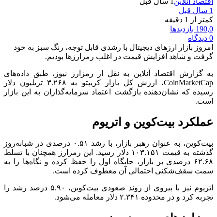
اقتصاد آنلاین
1 سال قبل
1 سال قبل
کمتر از 1 دقیقه
190,0 بازدیدها
0 دیدگاه
امروز بازار ارزهای دیجیتال با رشدی قابل توجه، رنگ سبز به خود
گرفت و شاهد افزایش قیمت در اغلب رمزارزها بودیم.
به گزارش اقتصاد آنلاین به نقل از رمزارز نیوز، طبق داده‌های
CoinMarketCap، ارزش کل بازار کریپتو به ۳.۲۶۸ تریلیون دلار
رسیده که نشان‌دهنده بازگشت اعتماد سرمایه‌گذاران به این بازار
است.
عملکرد بیت‌کوین و اتریوم
بیت‌کوین، به عنوان رهبر بازار، با رشد ۰.۵۱ درصدی در شبانه‌روز
گذشته به قیمت ۱۰۳.۱۵۱ دلار رسید. این رمزارز همچنان با تسلط
۶۲.۶۸ درصدی بر بازار، جایگاه اول را حفظ کرده و نگاه‌ها را به
سمت سقف‌شکنی احتمالی آن معطوف کرده است.
اتریوم نیز با پیروی از روند صعودی بیت‌کوین، ۵.۹۰ درصد رشد را
تجربه کرد و در محدوده ۲.۳۴۱ دلار معامله می‌شود.