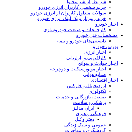
شرایط بازنشر محتوا
حریم شخصی کاربران انرژی خودرو
سوالات متداول کاربران از انرژی خودرو
خرید رپورتاژ و بک لینک انرژی خودرو
اخبار خودرو
کارخانجات و صنعت خودروسازی
مشخصات فنی خودرو
دانستنی‌های خودرو و بیمه
بورس خودرو
اخبار انرژی
کارآفرینی و بازاریابی
اخبار حوادث و سوانح
اخبار موتورسیکلت و دوچرخه
صنایع هوایی
اخبار اقتصادی
ارزدیجیتال و فارکس
تکنولوژی
صنعت، بازرگانی و خدمات
پزشکی و سلامت
ایران مدلبز
فرهنگی و هنری
دفتر وکیل
عمومی و سبک زندگی
گردشگری و مهاجرت