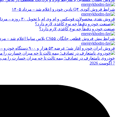
شرایط فروش آئودی Q۴ نادین خودرو اعلام شد – مرداد ۱۴۰۵
فروش نقدی محصولات فونیکس و ام وی ام با تحویل ۳۰ روزه – مرداد ۱۴۰۵
صنعت خودرو دقیقاً چه نوع کاغذی لازم دارد؟
شرایط پیش فروش قطعی چانگان CS۵۵ پلاس سایپا اعلام شد – مرداد ۱۴۰۵
فروش ایران خودرو آغاز شد؛ عرضه ۵۳ هزار و ۹۰۰ دستگاه خودرو – مرداد ۱۴۰۵
خودروی نامتعارف در تصادف؛ بیمه ثالث تا چه میزان خسارت را می‌پ
7 آگوست 2026