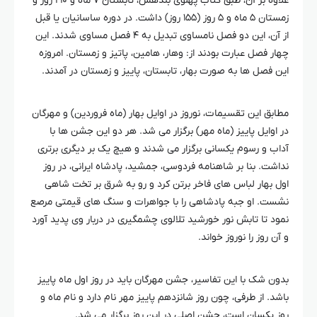
علاوه بر آن، طبق کتاب پهلوی بندهش، تابستان ۷ ماه و ۲۱۰ روز و
زمستان ۵ ماه و ۵ روز (۱۵۵ روز) داشت. در دوره ساسانیان یا قبل
از آن، این دو فصل نامساوی تبدیل به ۴ فصل مساوی شدند. این
چهار فصل عبارت بودند از: وهار، هامین، پاتیز و زمستان. امروزه
این فصل ها به صورت بهار، تابستان، پاییز و زمستان در آمدند.
مطابق این تقسیمات، نوروز در اوایل بهار (ماه فروردین) و مهرگان
در اوایل پاییز (ماه مهر) برگزار می شد. هر دو این جشن ها با
آداب و رسوم یکسانی برگزار می شدند و هیچ یک بر دیگری برتری
نداشت. بنا بر شاهنامه فردوسی، جمشید، پادشاه ایرانی، در روز
اول بهار لباس های فاخر برتن کرد و رو به شرق بر تخت شاهی
نشست. او جبه پادشاهی را با جواهرات و سنگ های قیمتی مرصع
نمود تا تابش نور خورشید تلالوی چشمگیری در دربار وی پدید آورد
و آن روز را نوروز خواند.
بدون شک با این تفاسیر، جشن مهرگان باید در روز اول ماه پاییز
باشد. از طرفی، چون روز شانزدهم پاییز مهر نام دارد و نام ماه و
روز یکسان است، جشن اصلی در این روز برگزار می شد.