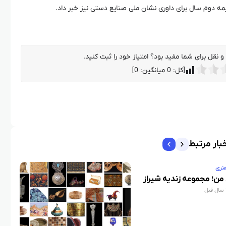
 نقل برای شما مفید بود؟ امتیاز خود را ثبت کنید.
[کل:
0
میانگین:
0
]
بار مرتبط
نری
من؛ مجموعه زندیه شیراز
ل