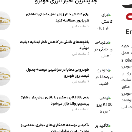
جدیدترین اخبار انرژی خودرو
برای کاهش خطر زوال عقل به جای تماشای
تلویزیون مطالعه کنید
2 ساعت قبل
باغچه‌های خانگی در کاهش خطر ابتلا به دیابت
 حوزه
موثرند
 حمل
2 ساعت قبل
ران و
خودرو
خودرو بی‌محابا در سراشیبی قیمت+ جدول
رو را
قیمت روز خودرو
 سایت
7 ساعت قبل
منابع
خودرو
ردمی K100 پرو مکس با باتری غول‌پیکر و شارژ
واهند
بی‌سیم روانه بازار می‌شود
ت این
8 ساعت قبل
تأکید بر توسعه همکاری‌های تجاری، معدنی و
ترانزیتی ایران و قرقیزستان