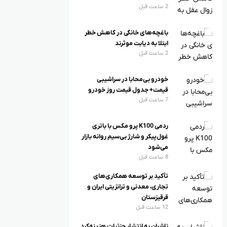
2 ساعت قبل
گی و هنری
فرهنگی و هنری
باغچه‌های خانگی در کاهش خطر
حی امیری: درحال طراحی
نماینده دامغان: تپه حصار و
ابتلا به دیابت موثرند
2 ساعت قبل
مسیرهای تمدنی در شیراز
تاریخانه نیازمند صیانت فوری
تیم
هستند
خودرو بی‌محابا در سراشیبی
نیوز
1 سال قبل
مهر نیوز
6 ماه قبل
قیمت+ جدول قیمت روز خودرو
7 ساعت قبل
ردمی K100 پرو مکس با باتری
غول‌پیکر و شارژ بی‌سیم روانه بازار
می‌شود
8 ساعت قبل
تأکید بر توسعه همکاری‌های
تجاری، معدنی و ترانزیتی ایران و
قرقیزستان
12 ساعت قبل
ناشران به انتشار جزئیات هزینه‌کرد