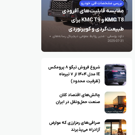
بررسی مشخصات فنی خودرو
مقایسه قابلیت‌های آفرودی
KMC T8 و KMC T9 برای
طبیعت‌گردی و کویرنوردی
داود یوسفی - مدیر روابط عمومی دیجیتال رسانه‌های
اقتصادی
2025-07-31
شروع فروش تیگو ۸ پرومکس
IE مدل ۱۴۰۴ از ۷ تیرماه
(ظرفیت محدود)
چالش‌های اقتصاد کلان
صنعت حمل‌ونقل در ایران
صرافی‌های رمزارزی که عوارض
آزادراه می‌پذیرند