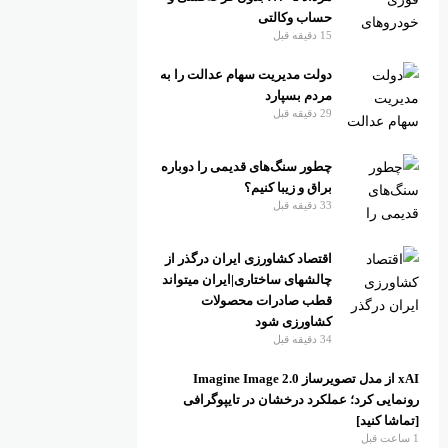
حساب وکالتی
15 دقیقه قبل
دولت مدیریت سهام عدالت را به
مردم بسپارد
29 دقیقه قبل
چطور سنگ‌های قدیمی را دوباره
براق و زیبا کنیم؟
33 دقیقه قبل
اقتصاد کشاورزی ایران درگذر از
چالشهای ساختاری|ایران میتواند
قطب صادرات محصولات
کشاورزی شود
34 دقیقه قبل
xAI از مدل تصویرساز Imagine Image 2.0
رونمایی کرد؛ عملکرد درخشان در تایپوگرافی
[تماشا کنید]
1 ساعت قبل