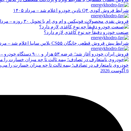
شرایط فروش آئودی Q۴ نادین خودرو اعلام شد – مرداد ۱۴۰۵
فروش نقدی محصولات فونیکس و ام وی ام با تحویل ۳۰ روزه – مرداد ۱۴۰۵
صنعت خودرو دقیقاً چه نوع کاغذی لازم دارد؟
شرایط پیش فروش قطعی چانگان CS۵۵ پلاس سایپا اعلام شد – مرداد ۱۴۰۵
فروش ایران خودرو آغاز شد؛ عرضه ۵۳ هزار و ۹۰۰ دستگاه خودرو – مرداد ۱۴۰۵
خودروی نامتعارف در تصادف؛ بیمه ثالث تا چه میزان خسارت را می‌پ
6 آگوست 2026