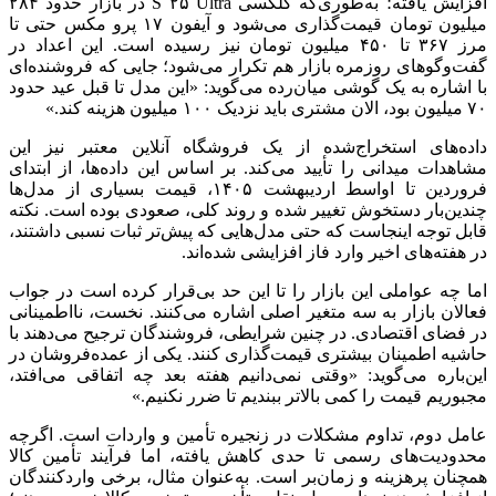
افزایش یافته؛ به‌طوری‌که گلکسی S ۲۵ Ultra در بازار حدود ۲۸۴
میلیون تومان قیمت‌گذاری می‌شود و آیفون ۱۷ پرو مکس حتی تا
مرز ۳۶۷ تا ۴۵۰ میلیون تومان نیز رسیده است. این اعداد در
گفت‌و‌گو‌های روزمره بازار هم تکرار می‌شود؛ جایی که فروشنده‌ای
با اشاره به یک گوشی میان‌رده می‌گوید: «این مدل تا قبل عید حدود
۷۰ میلیون بود، الان مشتری باید نزدیک ۱۰۰ میلیون هزینه کند.»
داده‌های استخراج‌شده از یک فروشگاه آنلاین معتبر نیز این
مشاهدات میدانی را تأیید می‌کند. بر اساس این داده‌ها، از ابتدای
فروردین تا اواسط اردیبهشت ۱۴۰۵، قیمت بسیاری از مدل‌ها
چندین‌بار دستخوش تغییر شده و روند کلی، صعودی بوده است. نکته
قابل توجه اینجاست که حتی مدل‌هایی که پیش‌تر ثبات نسبی داشتند،
در هفته‌های اخیر وارد فاز افزایشی شده‌اند.
اما چه عواملی این بازار را تا این حد بی‌قرار کرده است در جواب
فعالان بازار به سه متغیر اصلی اشاره می‌کنند. نخست، نااطمینانی
در فضای اقتصادی. در چنین شرایطی، فروشندگان ترجیح می‌دهند با
حاشیه اطمینان بیشتری قیمت‌گذاری کنند. یکی از عمده‌فروشان در
این‌باره می‌گوید: «وقتی نمی‌دانیم هفته بعد چه اتفاقی می‌افتد،
مجبوریم قیمت را کمی بالاتر ببندیم تا ضرر نکنیم.»
عامل دوم، تداوم مشکلات در زنجیره تأمین و واردات است. اگرچه
محدودیت‌های رسمی تا حدی کاهش یافته، اما فرآیند تأمین کالا
همچنان پرهزینه و زمان‌بر است. به‌عنوان مثال، برخی واردکنندگان