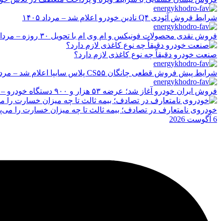
شرایط فروش آئودی Q۴ نادین خودرو اعلام شد – مرداد ۱۴۰۵
فروش نقدی محصولات فونیکس و ام وی ام با تحویل ۳۰ روزه – مرداد ۱۴۰۵
صنعت خودرو دقیقاً چه نوع کاغذی لازم دارد؟
شرایط پیش فروش قطعی چانگان CS۵۵ پلاس سایپا اعلام شد – مرداد ۱۴۰۵
فروش ایران خودرو آغاز شد؛ عرضه ۵۳ هزار و ۹۰۰ دستگاه خودرو – مرداد ۱۴۰۵
خودروی نامتعارف در تصادف؛ بیمه ثالث تا چه میزان خسارت را می‌پ
6 آگوست 2026