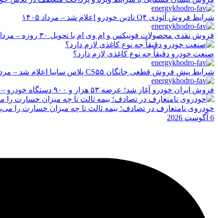
شرایط فروش آئودی Q۴ نادین خودرو اعلام شد – مرداد ۱۴۰۵
فروش نقدی محصولات فونیکس و ام وی ام با تحویل ۳۰ روزه – مرداد ۱۴۰۵
صنعت خودرو دقیقاً چه نوع کاغذی لازم دارد؟
شرایط پیش فروش قطعی چانگان CS۵۵ پلاس سایپا اعلام شد – مرداد ۱۴۰۵
فروش ایران خودرو آغاز شد؛ عرضه ۵۳ هزار و ۹۰۰ دستگاه خودرو – مرداد ۱۴۰۵
خودروی نامتعارف در تصادف؛ بیمه ثالث تا چه میزان خسارت را می‌پ
6 آگوست 2026