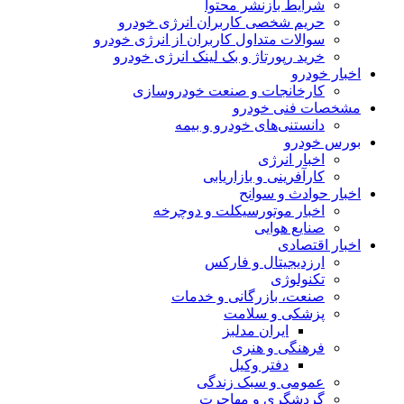
شرایط بازنشر محتوا
حریم شخصی کاربران انرژی خودرو
سوالات متداول کاربران از انرژی خودرو
خرید رپورتاژ و بک لینک انرژی خودرو
اخبار خودرو
کارخانجات و صنعت خودروسازی
مشخصات فنی خودرو
دانستنی‌های خودرو و بیمه
بورس خودرو
اخبار انرژی
کارآفرینی و بازاریابی
اخبار حوادث و سوانح
اخبار موتورسیکلت و دوچرخه
صنایع هوایی
اخبار اقتصادی
ارزدیجیتال و فارکس
تکنولوژی
صنعت، بازرگانی و خدمات
پزشکی و سلامت
ایران مدلبز
فرهنگی و هنری
دفتر وکیل
عمومی و سبک زندگی
گردشگری و مهاجرت