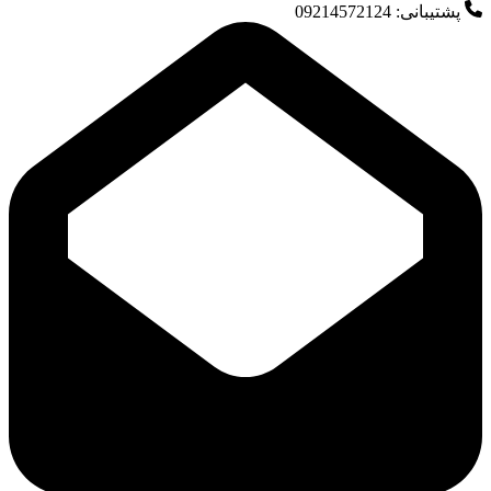
پشتیبانی: 09214572124