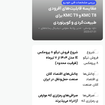
بررسی مشخصات فنی خودرو
مقایسه قابلیت‌های آفرودی
KMC T8 و KMC T9 برای
طبیعت‌گردی و کویرنوردی
داود یوسفی - مدیر روابط عمومی دیجیتال رسانه‌های
اقتصادی
2025-07-31
شروع فروش تیگو ۸ پرومکس
IE مدل ۱۴۰۴ از ۷ تیرماه
(ظرفیت محدود)
چالش‌های اقتصاد کلان
صنعت حمل‌ونقل در ایران
صرافی‌های رمزارزی که عوارض
آزادراه می‌پذیرند