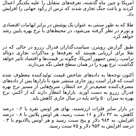
آمریکا و چین ماه گذشته، تعرفه‌های متقابل را علیه یکدیگر اعمال
کردند و باعث جنگ تجاری شدند که ترس از رکود جهانی را افزایش
داد.
طلا که به طور سنتی به عنوان یک پوشش در برابر ابهامات اقتصادی
و تورم در نظر گرفته می‌شود، در محیط‌های با نرخ بهره پایین رشد
خواهد کرد.
طبق گزارش رویترز، سیاست‌گذاران فدرال رزرو در حالی که در
تقلا برای ارزیابی هستند که تعرفه‌ها و مذاکرات تجاری دونالد
ترامپ، رئیس جمهور آمریکا، چگونه بر قیمت‌ها و اقتصاد تأثیر خواهد
گذاشت، نرخ بهره را در همان سطح فعلی نگه می‌دارند.
اکنون توجه‌ها به داده‌های شاخص قیمت تولیدکننده معطوف شده
است که قرار است روز جاری منتشر شود تا بازارها پس از داده‌های
مصرف‌کننده ضعیف‌تر از حد انتظار، سرنخ‌هایی از مسیر نرخ بهره
فدرال رزرو به دست آورند. بازارها انتظار دارند که از اکتبر، نرخ
بهره به میزان ۵۰ واحد پایه در سال جاری کاهش یابد.
در بازار سایر فلزات ارزشمند، بهای هر اونس نقره با ۰.۲ درصد
کاهش، به ۳۲ دلار و ۱۶ سنت رسید، هر اونس پلاتین با ۰.۸ درصد
افزایش، به ۹۸۴ دلار و پنج سنت رسید و هر اونس پالادیوم با ۰.۳
درصد افزایش به ۹۵۳ دلار و ۷۵ سنت رسید.