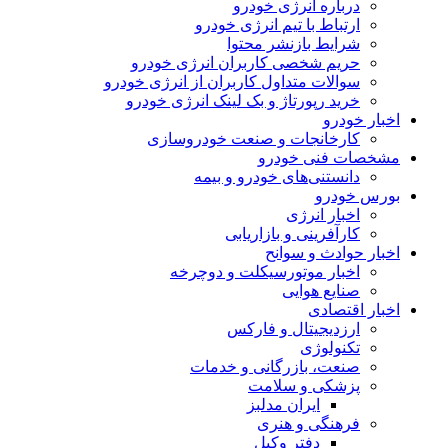
درباره انرژی خودرو
ارتباط با تیم انرژی خودرو
شرایط بازنشر محتوا
حریم شخصی کاربران انرژی خودرو
سوالات متداول کاربران از انرژی خودرو
خرید رپورتاژ و بک لینک انرژی خودرو
اخبار خودرو
کارخانجات و صنعت خودروسازی
مشخصات فنی خودرو
دانستنی‌های خودرو و بیمه
بورس خودرو
اخبار انرژی
کارآفرینی و بازاریابی
اخبار حوادث و سوانح
اخبار موتورسیکلت و دوچرخه
صنایع هوایی
اخبار اقتصادی
ارزدیجیتال و فارکس
تکنولوژی
صنعت، بازرگانی و خدمات
پزشکی و سلامت
ایران مدلبز
فرهنگی و هنری
دفتر وکیل