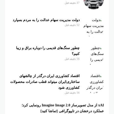
37 دقیقه قبل
دولت مدیریت سهام عدالت را به مردم بسپارد
52 دقیقه قبل
چطور سنگ‌های قدیمی را دوباره براق و زیبا
کنیم؟
56 دقیقه قبل
اقتصاد کشاورزی ایران درگذر از چالشهای
ساختاری|ایران میتواند قطب صادرات محصولات
کشاورزی شود
56 دقیقه قبل
xAI از مدل تصویرساز Imagine Image 2.0 رونمایی کرد؛
درخشان در تایپوگرافی [تماشا کنید]