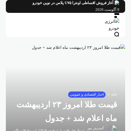
ش اقساطی اونترا U۷۵ پلاس در نوین خودرو
اخبار اقتصادی و عمومی
قیمت طلا امروز ۲۳ اردیبهشت
 اعلام شد + جدول
گسترش نیوز
1 سال قبل
کمتر از 1 دقیقه
279,0 بازدیدها
0 دیدگاه