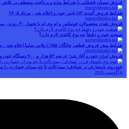
فروش نیسان قشقایی با شرایط ویژه و پرداخت منعطف در تلاش خودرو ا
شرایط فروش آئودی Q۴ نادین خودرو اعلام شد – مرداد ۱۴۰۵
فروش نقدی محصولات فونیکس و ام وی ام با تحویل ۳۰ روزه – مرداد ۱۴۰۵
صنعت خودرو دقیقاً چه نوع کاغذی لازم دارد؟
شرایط پیش فروش قطعی چانگان CS۵۵ پلاس سایپا اعلام شد – مرداد ۱۴۰۵
فروش ایران خودرو آغاز شد؛ عرضه ۵۳ هزار و ۹۰۰ دستگاه خودرو – مرداد ۱۴۰۵
خودروی نامتعارف در تصادف؛ بیمه ثالث تا چه میزان خسارت را می
6 آگوست 2026