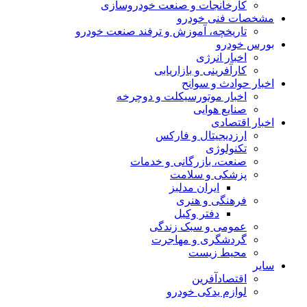
کارخانجات و صنعت خودروسازی
مشخصات فنی خودرو
تاریخچه، آموزش و ترفند صنعت خودرو
بورس خودرو
اخبار انرژی
کارآفرینی و بازاریابی
اخبار حوادث و سوانح
اخبار موتورسیکلت و دوچرخه
صنایع هوایی
اخبار اقتصادی
ارزدیجیتال و فارکس
تکنولوژی
صنعت، بازرگانی و خدمات
پزشکی و سلامت
ایران مدلبز
فرهنگی و هنری
دفتر وکیل
عمومی و سبک زندگی
گردشگری و مهاجرت
محیط زیست
سایر
اقتصادآفرین
لوازم یدکی خودرو