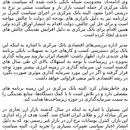
وی ادامه‌داد: محدودیت شبکه بانکی باعث شده که سیاست های
بانک مرکزی از جمله امنیت بازار باز و سیاست مبتنی بر نرخ به
درستی اجرا نشود. البته بانک مرکزی در اجرای سیاست کنترل بر
ترازنامه نیز به دلیل ناترازی های بودجه ای دولت با چالش مواجه
است و برای حل این چالش، دولت اقدام به انتشار اوراق کرده ولی
همین اقدام برای بانک مرکزی به دلیل افزایش نقدینگی چالش های
جدیدی ایجاد کرده است.
مدیر اداره بررسی‌های اقتصادی بانک مرکزی با اشاره به اینکه این
بانک برای دسترسی کسب و کارهای خرد به تسهیلات بانکی برنامه
های جدیدی دارد، اظهار داشت: اقتصاد ایران نیازمند سرمایه گذاری
به‌ویژه در زیرساخت با توجه به استهلاک بالای آن طی سال های
گذشته است، این سرمایه گذاری در زمینه انرژی بیشتر مورد توجه
قرار گرفته و اگر در این مورد سرمایه گذاری موثری صورت نگیرد
در رشد اقتصادی تاثیر منفی فراوانی خواهد داشت .
وی خاطرنشان کرد: البته بانک مرکزی در این زمینه برنامه های
مفصلی دارد و در تلاش است تا با کمک دستگاه‌ها، منابع نقدینگی را
به سمت سرمایه‌گذاری در حوزه زیرساخت‌ها هدایت کند.
این مسئول با اشاره به اینکه در سال گذشته بازار ارز تجاری در
مرکز مبادله ارز و طلای ایران افتتاح شد، گفت: هدف از راه اندازی
این بازار، کنترل نوسانات نرخ ارز در بازار غیر رسمی بود که به دلیل
انتشار اخبار سیاسی تغییرات بسیاری را تجربه کرد، البته سیاست