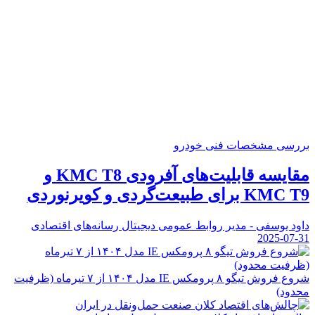
بررسی مشخصات فنی خودرو
مقایسه قابلیت‌های آفرودی KMC T8 و
KMC T9 برای طبیعت‌گردی و کویرنوردی
داود یوسفی - مدیر روابط عمومی دیجیتال رسانه‌های اقتصادی
2025-07-31
شروع فروش تیگو ۸ پرومکس IE مدل ۱۴۰۴ از ۷ تیرماه (ظرفیت
محدود)