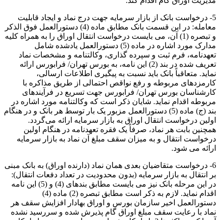
مدیریت اوراق گام اقدام کند.
5‏‏- درخواست بانک از بازار سرمایه جهت درج نماد و ایجاد قابلیت
معامله: در این قسمت بانک مطابق ماده (4) دستورالعمل فوق الذکر
و تبصره (1) آن، می بایست درخواست انتقال اوراق را به همراه کلیه
مدارک مورد اشاره در ماده (5) دستورالعمل یادشده شامل
تعهدنامه، فرم ثبت و سپرده گذاری، وکالتنامه و مشخصات نماد
تعریف شده در بند (2) این نامه، به بورس تهران‏‏/ فرابورس ارائه
نماید. متعاقباً بانک باید نسبت به پیگیری اطلاعات ارسالی،
کارمزدهای مربوطه و رفع نواقص احتمالی از طریق مذاکره با
کارشناسان بورس تهران‏‏/ فرابورس جهت تسریع در فرآیندهای
مربوطه اقدام نماید. شایان ذکر است که وکالتنامه مورد اشاره در
بند (ج) ماده (5) دستورالعمل مزبور یک بار توسط هر بانک و در هنگام
اولین درخواست انتقال اوراق به بازار سرمایه ارائه می‌گردد.
همچنین بابت هر نماد، صرفاً یک فقره تعهدنامه در هنگام اولین
درخواست انتقال و به میزان سقف مبلغ آن نماد به بازار سرمایه
ارائه می شود.
6‏‏- درخواست متقاضیان بعدی همان نماد (دارنده اوراق) به بانک مبنی
بر انتقال به بازار سرمایه (بدون محدودیت در تعداد دفعات انتقال):
در این مرحله بانک نیز می بایست مطابق بندهای (4) و (5) این نامه
اقدام نماید. لازم به ذکر است مطابق تبصره (2) ماده (4)
دستورالعمل اخیر سازمان بورس و اوراق بهادار افزایش سقف هر
نماد با رعایت سقف مبلغ اوراق گام پذیرش شده و سررسید نشده