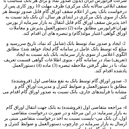
شرکت فرابورس ایران (بدون صدور نماد و برای هر بانک متناسب با
سقف ابلاغی سالانه بانک مرکزی) ظرف مهلت 10 روز کاری پس از
درخواست بانک: پس از اعلام سقف اوراق گام قابل صدور توسط هر
بانک از سوی بانک مرکزی در ابتدای هر سال، آن بانک باید نسبت به
اخذ پذیرش سقف اوراق گام قابل انتقال به بازار سرمایه از بورس
تهران‏‏/فرابورس مطابق ماده (2) دستورالعمل پذیرش و معاملات
اوراق گواهی اعتبار مولد(گام) و تبصره های آن اقدام کند.
2‏‏- ایجاد و صدور نماد توسط بانک (شامل کد نماد، تاریخ سررسید و
مبلغ که توسط بانک‌ عامل در سامانه گام ایجاد خواهد شد): مطابق
الگوی اعلامی از سوی بازار سرمایه، بانک باید نسبت به ایجاد
(تعریف) نماد در سامانه گام ‏‏- منوی اطلاعات گواهی قسمت تعریف
نماد‏‏- با در نظر گرفتن ملاحظه تبصره (3) ماده (4) دستورالعمل
یادشده اقدام کند.
3‏‏- صدور اوراق گام توسط بانک به نفع متقاضی اول (فروشنده):
مطابق با دستورالعمل و ضوابط کنترل و مدیریت اوراق گام و
مشابه با فرآیندهای جاری، بانک نسبت به صدور اوراق گام اقدام می
کند.
4‏‏- مراجعه متقاضی اول (فروشنده) به بانک جهت انتقال اوراق گام
به بازار سرمایه: در این مرحله و در صورت درخواست متقاضی
اول، آن بانک می¬بایست نسبت به اخذ درخواست متقاضی مبنی بر
ارسال به بازار سرمایه در چارچوب دستورالعمل و ضوابط کنترل و