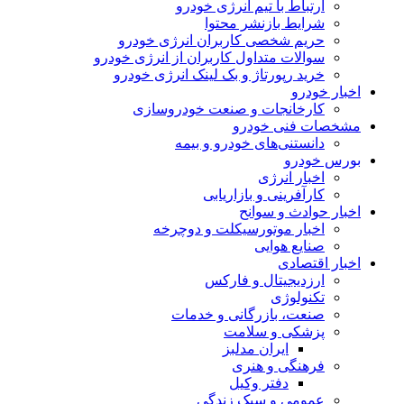
ارتباط با تیم انرژی خودرو
شرایط بازنشر محتوا
حریم شخصی کاربران انرژی خودرو
سوالات متداول کاربران از انرژی خودرو
خرید رپورتاژ و بک لینک انرژی خودرو
اخبار خودرو
کارخانجات و صنعت خودروسازی
مشخصات فنی خودرو
دانستنی‌های خودرو و بیمه
بورس خودرو
اخبار انرژی
کارآفرینی و بازاریابی
اخبار حوادث و سوانح
اخبار موتورسیکلت و دوچرخه
صنایع هوایی
اخبار اقتصادی
ارزدیجیتال و فارکس
تکنولوژی
صنعت، بازرگانی و خدمات
پزشکی و سلامت
ایران مدلبز
فرهنگی و هنری
دفتر وکیل
عمومی و سبک زندگی