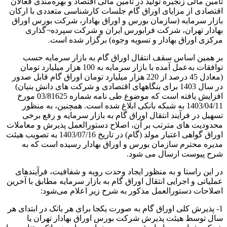
تأمین مالی زنجیره تولید در تأمین مالی اقتصاد و بهره‌مندی فعالان
اقتصادی از مزایای اوراق گام جلسات کارشناسی متعددی با ارکان
بازار سرمایه (سازمان بورس و اوراق بهادار، شرکت بورس اوراق
بهادار تهران، شرکت فرابورس ایران و شرکت سپرده¬گذاری
مرکزی اوراق بهادار و تسویه وجوه) برگزار شده است.
بر همین اساس سقف انتقال اوراق گام به بازار سرمایه حسب
توافقات به‌عمل آمده با بازار سرمایه به 100 هزار میلیارد تومان
(معادل 45 درصد از 220 هزار میلیارد تومان اوراق گام قابل صدور
در سال 1403 برای بنگاههای اقتصادی و شرکت های دانش بنیان)
افزایش یافته است که موضوع طی نامه شماره 81625‏‏/03 مورخ
11‏‏/04‏‏/1403 به شبکه بانکی ابلاغ شده است. همچنین، به منظور
تسهیل در فرآیند انتقال اوراق گام به بازار سرمایه و رفع برخی
محدودیت های مترتب بر آن، اصلاح دستورالعمل پذیرش و معاملات
اوراق گواهی اعتبار مولد (گام) در تاریخ 16‏/07‏/1403 به تصویب هیئت
مدیره محترم سازمان بورس و اوراق بهادار رسیده است که به
شرح پیوست ارسال می شود.
در این راستا و به منظور ایجاد وحدت رویه و شفافیت، فرآیندهای
عملیاتی و اجرایی انتقال اوراق گام به بازار سرمایه مطابق با آخرین
اصلاحات دستورالعمل مذکور به شرح زیر اعلام می‌شود:
1‏‏- پذیرش کلی اوراق گام به صورت یکجا برای هر بانک در ابتدای هر
سال توسط هیئت پذیرش شرکت بورس اوراق بهادار تهران یا