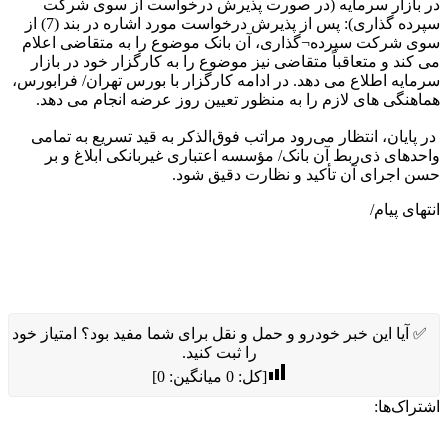
در بازار سرمایه (در صورت پذیرش درخواست از سوی شرکت
سپرده گذاری): پس از پذیرش درخواست مورد اشاره در بند (7) از
سوی شرکت سپرده¬گذاری، آن بانک موضوع را به متقاضی اعلام
می کند و متعاقباً متقاضی نیز موضوع را به کارگزار خود در بازار
سرمایه اطلاع می دهد. در ادامه کارگزار با بورس تهران‏‏/ فرابورس،
هماهنگی های لازم را به منظور تعیین روز عرضه انجام می دهد.
در پایان، انتظار می‌رود مراتب فوق‌الذکر به قید تسریع به تمامی
واحدهای ذی‌ربط آن بانک‏‏‏‏‏‏‏‏/ مؤسسه اعتباری غیربانکی ابلاغ و بر
حسن اجرای آن تأکید و نظارت دقیق شود. ‏‏‏
انتهای پیام/
✅ آیا این خبر خودرو و حمل و نقل برای شما مفید بود؟ امتیاز خود
را ثبت کنید.
[کل:
0
میانگین:
0
]
اشتراک‌ها: