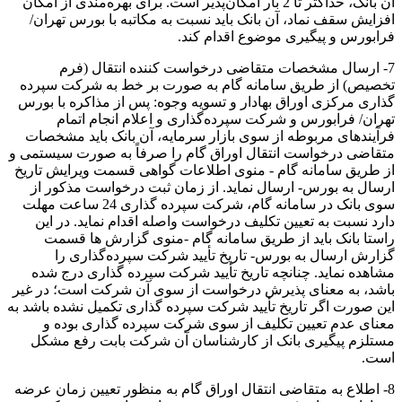
آن بانک، حداکثر تا 2 بار امکان‌پذیر است. برای بهره‌مندی از امکان
افزایش سقف نماد، آن بانک باید نسبت به مکاتبه با بورس تهران‏‏/
فرابورس و پیگیری موضوع اقدام کند.
7‏‏- ارسال مشخصات متقاضی درخواست کننده انتقال (فرم
تخصیص) از طریق سامانه گام به صورت بر خط به شرکت سپرده
گذاری مرکزی اوراق بهادار و تسویه وجوه: پس از مذاکره با بورس
تهران‏‏/ فرابورس و شرکت سپرده‌گذاری و اعلام انجام اتمام
فرآیندهای مربوطه از سوی بازار سرمایه، آن بانک باید مشخصات
متقاضی درخواست انتقال اوراق گام را صرفاً به صورت سیستمی و
از طریق سامانه گام ‏‏‏‏- منوی اطلاعات گواهی قسمت ویرایش تاریخ
ارسال به بورس‏‏‏‏- ارسال نماید. از زمان ثبت درخواست مذکور از
سوی بانک در سامانه گام، شرکت سپرده گذاری 24 ساعت مهلت
دارد نسبت به تعیین تکلیف درخواست واصله اقدام نماید. در این
راستا بانک باید از طریق سامانه گام ‏‏-منوی گزارش ها قسمت
گزارش ارسال به بورس‏‏- تاریخ تأیید شرکت سپرده‌گذاری را
مشاهده نماید. چنانچه تاریخ تأیید شرکت سپرده گذاری درج شده
باشد، به معنای پذیرش درخواست از سوی آن شرکت است؛ در غیر
این صورت اگر تاریخ تأیید شرکت سپرده گذاری تکمیل نشده باشد به
معنای عدم تعیین تکلیف از سوی شرکت سپرده گذاری بوده و
مستلزم پیگیری بانک از کارشناسان آن شرکت بابت رفع مشکل
است.
8‏‏- اطلاع به متقاضی انتقال اوراق گام به منظور تعیین زمان عرضه