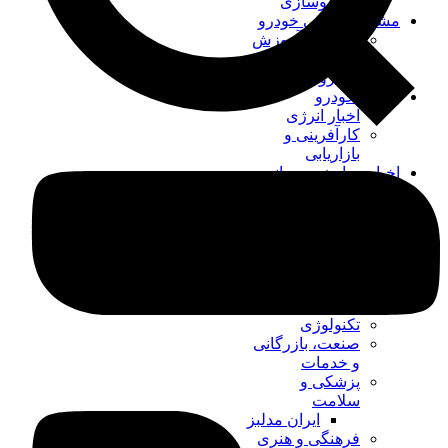
خودروسازی
مشخصات فنی خودرو
تاریخچه، آموزش
و ترفند صنعت
خودرو
بورس خودرو
اخبار انرژی
کارآفرینی و
بازاریابی
اخبار حوادث و سوانح
اخبار
موتورسیکلت و
دوچرخه
صنایع هوایی
اخبار اقتصادی
ارزدیجیتال و
فارکس
تکنولوژی
صنعت، بازرگانی
و خدمات
پزشکی و
سلامت
ایران مدلبز
فرهنگی و هنری