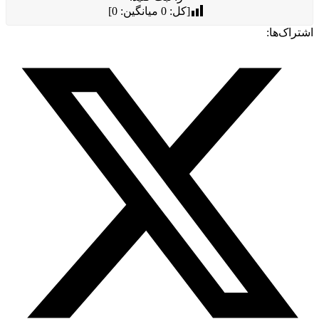
[کل:
0
میانگین:
0
]
راک‌ها: