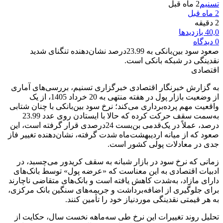
نیم
2 ماه قبل
زدیدها
صعود سود بین‌بانکی به 23.99درصد نشان‌دهنده تنگنای شدید
دینگی در شبکه بانکی است.
تصادی
 گزارش خبرنگار اقتصادی خبرگزاری تسنیم، بررسی‌های آماری
از وضعیت بازار پول در هفته منتهی به 20 خرداد 1405، از یک
عیت مهم پرده‌برداری می‌کند؛ نرخ سود بین‌بانکی با چنان شتابی
به‌سمت سقف حرکت کرده که حالا با ایستادن روی عدد 23.99
درصد، عملاً در یک‌قدمی بن‌بست 24درصدی قرار گرفته است، این
د که از میانه اردیبهشت‌ماه شدت گرفته، نشان‌دهنده تغییر فاز
ی در معادلات پولی کشور است.
انی که نرخ سود در بازار شبانه به سقف کریدور می‌چسبد، در
بیات اقتصادی به این معناست که «عرضه پول» توسط بانک‌های
رای مازاد، به‌شدت کاهش یافته است و بانک‌های متقاضی ناچارند
ای جلوگیری از اضافه‌برداشت و جریمه‌های سنگین بانک مرکزی،
هر قیمتی نقدینگی موردنیاز خود را تأمین کنند.
لیل روند تغییرات این نرخ طی سه‌ماهه نخست سال، حکایت از