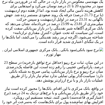
 مهندسی معکوس در بازار دارد، در حالی که در فروردین ماه نرخ
سود در محدوده 20 تا 21 درصد نوسان می‌کرد و امیدهایی برای
ش هزینه تأمین مالی ایجاد شده بود، اما از هفته دوم اردیبهشت
(با نرخ 21.73 درصد) جرقه یک روند صعودی مستمر زده شد. جهش
ناگهانی به 23.31 درصد در اوایل اردیبهشت و سپس حرکت
میلی‌متری از 23.81 به 23.99 درصد در خردادماه، نشان می‌دهد که
ک مرکزی آگاهانه شیر نقدینگی را در بازار بین‌بانکی سفت کرده
ت، این سیاست که تحت عنوان «کنترل مقداری ترازنامه»
خته می‌شود، اگرچه ترمز رشد نقدینگی را می‌کشد، اما بانک‌ها را
یک تنگنای اعتباری شدید قرار داده است.
در این میان، ثبات نرخ ریپو (حداقل نرخ توافق بازخرید) در سطح 23
صد، پارادوکس عجیبی را رقم زده است، این فاصله یک‌درصدی
ن نرخ ریپو و نرخ بازار بین‌بانکی، پیامی صریح به شبکه بانکی
د؛ سیاست‌گذار پولی تمایلی ندارد تمام نیاز بازار را از طریق
یات بازار باز و با نرخ ارزان‌تر پوشش دهد،
واقع، بانک مرکزی با این اقدام، بانک‌ها را مجبور کرده است نیاز
خود را از طریق بازار بین‌بانکی و با نرخ‌های نزدیک به 24 درصد (نرخ
بارگیری قاعده‌مند) تأمین کنند، نتیجه مستقیم این رویکرد،
زایش بهای تمام‌شده پول برای بانک‌هاست که به‌سرعت اثر خود را