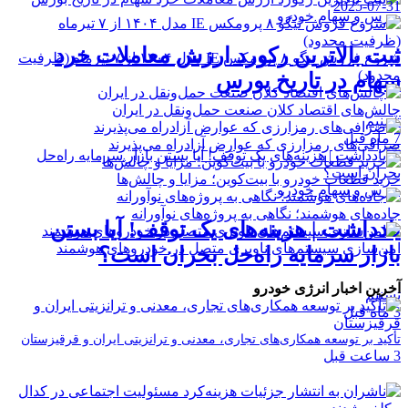
2025-07-
رس و سهام خودرو
ت بالاترین رکورد ارزش معاملات خرد
شروع فروش تیگو ۸ پرومکس IE مدل ۱۴۰۴ از ۷ تیرماه (ظرفیت
دود)
ام در تاریخ بورس
لش‌های اقتصاد کلان صنعت حمل‌ونقل در ایران
نیم
افی‌های رمزارزی که عوارض آزادراه می‌پذیرند
د قطعات خودرو با بیت‌کوین؛ مزایا و چالش‌ها
رس و سهام خودرو
ه‌های هوشمند؛ نگاهی به پروژه‌های نوآورانه
دداشت | هزینه‌های یک توقف! آیا بستن
ن‌سازی سیستم‌های ناوبری متصل در خودروهای هوشمند
زار سرمایه راه‌حل بحران است؟
رین اخبار انرژی خودرو
نیم
ید بر توسعه همکاری‌های تجاری، معدنی و ترانزیتی ایران و قرقیزستان