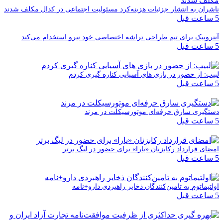
ران به انتشار جزئیات هزینه‌کرد مسئولیت اجتماعی در کدال مکلف شدند
روپیک برای تیم طراحی تراشه اختصاصی خود نیرو استخدام می‌کند
ب: از حضور در بازی های آسیایی کناره گیری کردم
گیری سارق حرفه‌ای موتورسیکلت در مرند
ای قرارداد رکابزنان «یارا» برای حضور در لیگ برتر
تیماتوم به تامین‌کنندگان ذخایر راهبردی دارو+نامه