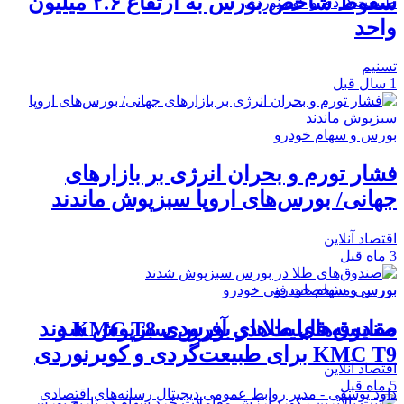
سقوط شاخص بورس به ارتفاع ۲.۶ میلیون
حد
نیم
رس و سهام خودرو
ار تورم و بحران انرژی بر بازار‌های
انی/ بورس‌های اروپا سبزپوش ماندند
صاد آنلاین
رس و سهام خودرو
رسی مشخصات فنی خودرو
دوق‌های طلا در بورس سبزپوش شدند
مقایسه قابلیت‌های آفرودی KMC T8 و
 برای طبیعت‌گردی و کویرنوردی
صاد آنلاین
ود یوسفی - مدیر روابط عمومی دیجیتال رسانه‌های اقتصادی