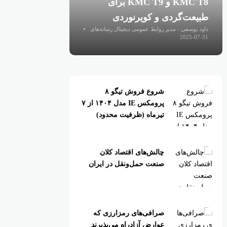
KMC T8 و KMC T9 برای
طبیعت‌گردی و کویرنوردی
داود یوسفی - مدیر روابط عمومی دیجیتال رسانه‌های
اقتصادی
2025-07-31
شروع فروش تیگو ۸
پرومکس IE مدل ۱۴۰۴ از ۷
تیرماه (ظرفیت محدود)
چالش‌های اقتصاد کلان
صنعت حمل‌ونقل در ایران
صرافی‌های رمزارزی که
عوارض آزادراه می‌پذیرند