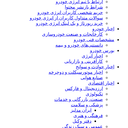
ارتباط با تیم انرژی خودرو
شرایط بازنشر محتوا
حریم شخصی کاربران انرژی خودرو
سوالات متداول کاربران از انرژی خودرو
خرید رپورتاژ و بک لینک انرژی خودرو
اخبار خودرو
کارخانجات و صنعت خودروسازی
مشخصات فنی خودرو
دانستنی‌های خودرو و بیمه
بورس خودرو
اخبار انرژی
کارآفرینی و بازاریابی
اخبار حوادث و سوانح
اخبار موتورسیکلت و دوچرخه
صنایع هوایی
اخبار اقتصادی
ارزدیجیتال و فارکس
تکنولوژی
صنعت، بازرگانی و خدمات
پزشکی و سلامت
ایران مدلبز
فرهنگی و هنری
دفتر وکیل
عمومی و سبک زندگی