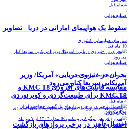
ایع هوایی
وط یک هواپیمای اماراتی در دریا+ تصاویر
زمان هواپیمایی کشوری
ل
ایع هوایی
ران در «نیروی دریایی» آمریکا/ وزیر
رسی مشخصات فنی خودرو
ریکایی سریعا کنار می‌رود
مقایسه قابلیت‌های آفرودی KMC T8 و
 برای طبیعت‌گردی و کویرنوردی
 نیوز
ود یوسفی - مدیر روابط عمومی دیجیتال رسانه‌های اقتصادی
ایع هوایی
2025-07-
تمال تأخیر در برخی پروازهای بازگشت