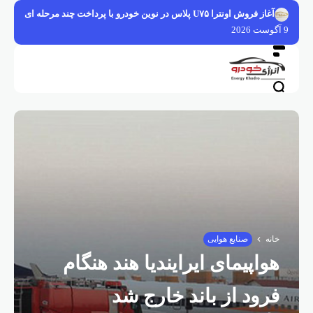
فتن
آغاز فروش اونترا U۷۵ پلاس در نوین خودرو با پرداخت چند مرحله ای
ه
9 آگوست 2026
حتوا
خانه
صنایع هوایی
هواپیمای ایرایندیا هند هنگام
فرود از باند خارج شد