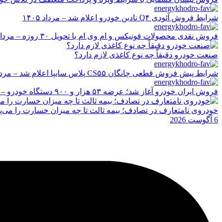
شرایط فروش آئودی Q۴ نادین خودرو اعلام شد – مرداد ۱۴۰۵
فروش نقدی محصولات فونیکس و ام وی ام با تحویل ۳۰ روزه – مرداد ۱۴۰۵
صنعت خودرو دقیقاً چه نوع کاغذی لازم دارد؟
شرایط پیش فروش قطعی چانگان CS۵۵ پلاس سایپا اعلام شد – مرداد ۱۴۰۵
فروش ایران خودرو آغاز شد؛ عرضه ۵۳ هزار و ۹۰۰ دستگاه خودرو – مرداد ۱۴۰۵
خودروی نامتعارف در تصادف؛ بیمه ثالث تا چه میزان خسارت را می‌پ
6 آگوست 2026