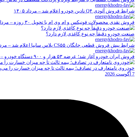
شرایط فروش آئودی Q۴ نادین خودرو اعلام شد – مرداد ۱۴۰۵
فروش نقدی محصولات فونیکس و ام وی ام با تحویل ۳۰ روزه – مرداد ۱۴۰۵
صنعت خودرو دقیقاً چه نوع کاغذی لازم دارد؟
شرایط پیش فروش قطعی چانگان CS۵۵ پلاس سایپا اعلام شد – مرداد ۱۴۰۵
فروش ایران خودرو آغاز شد؛ عرضه ۵۳ هزار و ۹۰۰ دستگاه خودرو – مرداد ۱۴۰۵
خودروی نامتعارف در تصادف؛ بیمه ثالث تا چه میزان خسارت را می‌پ
7 آگوست 2026