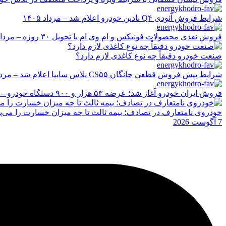
شرایط فروش آئودی Q۴ نادین خودرو اعلام شد – مرداد ۱۴۰۵
فروش نقدی محصولات فونیکس و ام وی ام با تحویل ۳۰ روزه – مرداد ۱۴۰۵
صنعت خودرو دقیقاً چه نوع کاغذی لازم دارد؟
شرایط پیش فروش قطعی چانگان CS۵۵ پلاس سایپا اعلام شد – مرداد ۱۴۰۵
فروش ایران خودرو آغاز شد؛ عرضه ۵۳ هزار و ۹۰۰ دستگاه خودرو – مرداد ۱۴۰۵
خودروی نامتعارف در تصادف؛ بیمه ثالث تا چه میزان خسارت را می‌پ
7 آگوست 2026