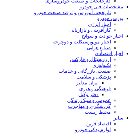
کارخانجات و صنعت خودروسازی
مشخصات فنی خودرو
تاریخچه، آموزش و ترفند صنعت خودرو
بورس خودرو
اخبار انرژی
کارآفرینی و بازاریابی
اخبار حوادث و سوانح
اخبار موتورسیکلت و دوچرخه
صنایع هوایی
اخبار اقتصادی
ارزدیجیتال و فارکس
تکنولوژی
صنعت، بازرگانی و خدمات
پزشکی و سلامت
ایران مدلبز
فرهنگی و هنری
دفتر وکیل
عمومی و سبک زندگی
گردشگری و مهاجرت
محیط زیست
سایر
اقتصادآفرین
لوازم یدکی خودرو