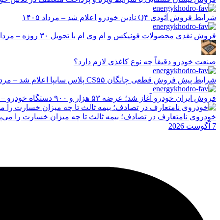
شرایط فروش آئودی Q۴ نادین خودرو اعلام شد – مرداد ۱۴۰۵
فروش نقدی محصولات فونیکس و ام وی ام با تحویل ۳۰ روزه – مرداد ۱۴۰۵
صنعت خودرو دقیقاً چه نوع کاغذی لازم دارد؟
شرایط پیش فروش قطعی چانگان CS۵۵ پلاس سایپا اعلام شد – مرداد ۱۴۰۵
فروش ایران خودرو آغاز شد؛ عرضه ۵۳ هزار و ۹۰۰ دستگاه خودرو – مرداد ۱۴۰۵
خودروی نامتعارف در تصادف؛ بیمه ثالث تا چه میزان خسارت را می‌پ
7 آگوست 2026