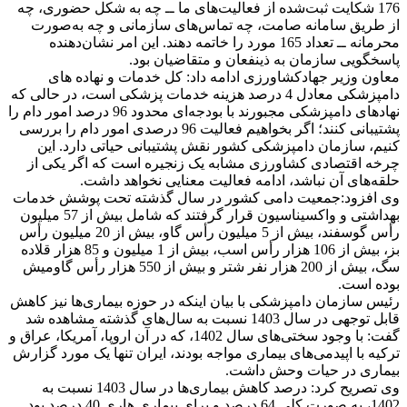
176 شکایت ثبت‌شده از فعالیت‌های ما ــ چه به شکل حضوری، چه
از طریق سامانه صامت، چه تماس‌های سازمانی و چه به‌صورت
محرمانه ــ تعداد 165 مورد را خاتمه دهند. این امر نشان‌دهنده
پاسخگویی سازمان به ذینفعان و متقاضیان بود.
معاون وزیر جهادکشاورزی ادامه داد: کل خدمات و نهاده های
دامپزشکی معادل 4 درصد هزینه خدمات پزشکی است، در حالی که
نهادهای دامپزشکی مجبورند با بودجه‌ای محدود 96 درصد امور دام را
پشتیبانی کنند؛ اگر بخواهیم فعالیت 96 درصدی امور دام را بررسی
کنیم، سازمان دامپزشکی کشور نقش پشتیبانی حیاتی دارد. این
چرخه اقتصادی کشاورزی مشابه یک زنجیره است که اگر یکی از
حلقه‌های آن نباشد، ادامه فعالیت معنایی نخواهد داشت.
وی افزود:جمعیت دامی کشور در سال گذشته تحت پوشش خدمات
بهداشتی و واکسیناسیون قرار گرفتند که شامل بیش از 57 میلیون
رأس گوسفند، بیش از 5 میلیون رأس گاو، بیش از 20 میلیون رأس
بز، بیش از 106 هزار رأس اسب، بیش از 1 میلیون و 85 هزار قلاده
سگ، بیش از 200 هزار نفر شتر و بیش از 550 هزار رأس گاومیش
بوده است.
رئیس سازمان دامپزشکی با بیان اینکه در حوزه بیماری‌ها نیز کاهش
قابل توجهی در سال 1403 نسبت به سال‌های گذشته مشاهده شد
گفت: با وجود سختی‌های سال 1402، که در آن اروپا، آمریکا، عراق و
ترکیه با اپیدمی‌های بیماری مواجه بودند، ایران تنها یک مورد گزارش
بیماری در حیات وحش داشت.
وی تصریح کرد: درصد کاهش بیماری‌ها در سال 1403 نسبت به
1402، به صورت کلی 64 درصد و برای بیماری هاری 40 درصد بود.