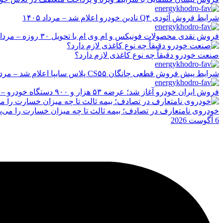
شرایط فروش آئودی Q۴ نادین خودرو اعلام شد – مرداد ۱۴۰۵
فروش نقدی محصولات فونیکس و ام وی ام با تحویل ۳۰ روزه – مرداد ۱۴۰۵
صنعت خودرو دقیقاً چه نوع کاغذی لازم دارد؟
شرایط پیش فروش قطعی چانگان CS۵۵ پلاس سایپا اعلام شد – مرداد ۱۴۰۵
فروش ایران خودرو آغاز شد؛ عرضه ۵۳ هزار و ۹۰۰ دستگاه خودرو – مرداد ۱۴۰۵
خودروی نامتعارف در تصادف؛ بیمه ثالث تا چه میزان خسارت را می‌پ
6 آگوست 2026