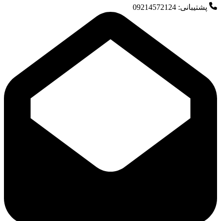
پشتیبانی: 09214572124