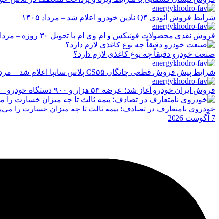
شرایط فروش آئودی Q۴ نادین خودرو اعلام شد – مرداد ۱۴۰۵
فروش نقدی محصولات فونیکس و ام وی ام با تحویل ۳۰ روزه – مرداد ۱۴۰۵
صنعت خودرو دقیقاً چه نوع کاغذی لازم دارد؟
شرایط پیش فروش قطعی چانگان CS۵۵ پلاس سایپا اعلام شد – مرداد ۱۴۰۵
فروش ایران خودرو آغاز شد؛ عرضه ۵۳ هزار و ۹۰۰ دستگاه خودرو – مرداد ۱۴۰۵
خودروی نامتعارف در تصادف؛ بیمه ثالث تا چه میزان خسارت را می‌پ
7 آگوست 2026