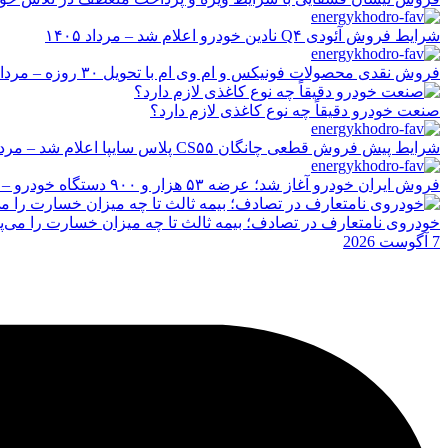
شرایط فروش آئودی Q۴ نادین خودرو اعلام شد – مرداد ۱۴۰۵
فروش نقدی محصولات فونیکس و ام وی ام با تحویل ۳۰ روزه – مرداد ۱۴۰۵
صنعت خودرو دقیقاً چه نوع کاغذی لازم دارد؟
شرایط پیش فروش قطعی چانگان CS۵۵ پلاس سایپا اعلام شد – مرداد ۱۴۰۵
فروش ایران خودرو آغاز شد؛ عرضه ۵۳ هزار و ۹۰۰ دستگاه خودرو – مرداد ۱۴۰۵
خودروی نامتعارف در تصادف؛ بیمه ثالث تا چه میزان خسارت را می‌پ
7 آگوست 2026