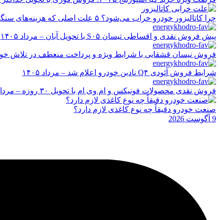
چرا کاتالیزور خودرو خراب می‌شود؟ ۵ علت اصلی که هزینه‌های سنگین ایجاد می‌کند
پیش فروش نقدی و اقساطی تیسان S۰۵ با تحویل آبان – مرداد ۱۴۰۵
فروش نیسان قشقایی با شرایط ویژه و پرداخت منعطف در تلاش خودرو ایر
شرایط فروش آئودی Q۴ نادین خودرو اعلام شد – مرداد ۱۴۰۵
فروش نقدی محصولات فونیکس و ام وی ام با تحویل ۳۰ روزه – مرداد ۱۴۰۵
صنعت خودرو دقیقاً چه نوع کاغذی لازم دارد؟
9 آگوست 2026