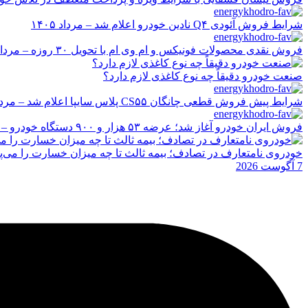
شرایط فروش آئودی Q۴ نادین خودرو اعلام شد – مرداد ۱۴۰۵
فروش نقدی محصولات فونیکس و ام وی ام با تحویل ۳۰ روزه – مرداد ۱۴۰۵
صنعت خودرو دقیقاً چه نوع کاغذی لازم دارد؟
شرایط پیش فروش قطعی چانگان CS۵۵ پلاس سایپا اعلام شد – مرداد ۱۴۰۵
فروش ایران خودرو آغاز شد؛ عرضه ۵۳ هزار و ۹۰۰ دستگاه خودرو – مرداد ۱۴۰۵
خودروی نامتعارف در تصادف؛ بیمه ثالث تا چه میزان خسارت را می‌پ
7 آگوست 2026