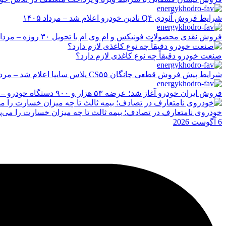
شرایط فروش آئودی Q۴ نادین خودرو اعلام شد – مرداد ۱۴۰۵
فروش نقدی محصولات فونیکس و ام وی ام با تحویل ۳۰ روزه – مرداد ۱۴۰۵
صنعت خودرو دقیقاً چه نوع کاغذی لازم دارد؟
شرایط پیش فروش قطعی چانگان CS۵۵ پلاس سایپا اعلام شد – مرداد ۱۴۰۵
فروش ایران خودرو آغاز شد؛ عرضه ۵۳ هزار و ۹۰۰ دستگاه خودرو – مرداد ۱۴۰۵
خودروی نامتعارف در تصادف؛ بیمه ثالث تا چه میزان خسارت را می‌پ
6 آگوست 2026