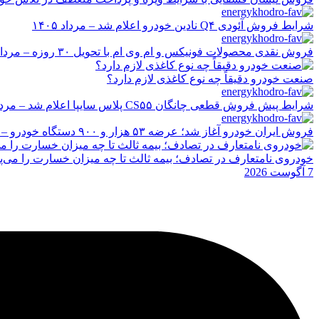
شرایط فروش آئودی Q۴ نادین خودرو اعلام شد – مرداد ۱۴۰۵
فروش نقدی محصولات فونیکس و ام وی ام با تحویل ۳۰ روزه – مرداد ۱۴۰۵
صنعت خودرو دقیقاً چه نوع کاغذی لازم دارد؟
شرایط پیش فروش قطعی چانگان CS۵۵ پلاس سایپا اعلام شد – مرداد ۱۴۰۵
فروش ایران خودرو آغاز شد؛ عرضه ۵۳ هزار و ۹۰۰ دستگاه خودرو – مرداد ۱۴۰۵
خودروی نامتعارف در تصادف؛ بیمه ثالث تا چه میزان خسارت را می‌پ
7 آگوست 2026